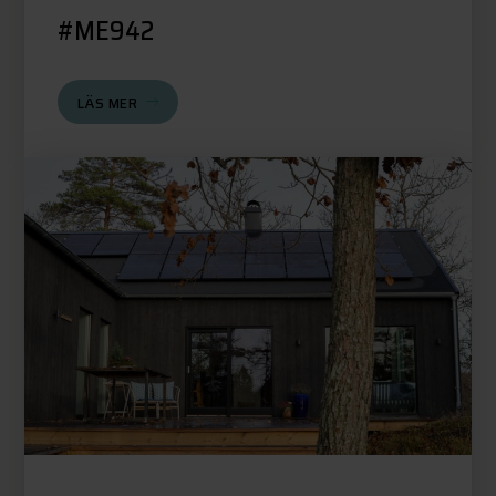
#ME942
LÄS MER