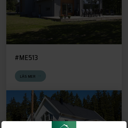
#ME513
LÄS MER