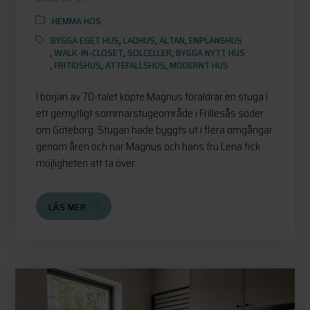
HEMMA HOS
BYGGA EGET HUS
,
LADHUS
,
ALTAN
,
ENPLANSHUS
,
WALK-IN-CLOSET
,
SOLCELLER
,
BYGGA NYTT HUS
,
FRITIDSHUS
,
ATTEFALLSHUS
,
MODERNT HUS
I början av 70-talet köpte Magnus föräldrar en stuga i
ett gemytligt sommarstugeområde i Frillesås söder
om Göteborg. Stugan hade byggts ut i flera omgångar
genom åren och när Magnus och hans fru Lena fick
möjligheten att ta över...
LÄS MER