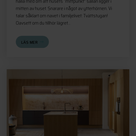
hålla med om att husets “mittpunkt” sällan ligger i
mitten av huset. Snarare i något av ytterhörnen. Vi
talar såklart om navet i familjelivet: Tvättstugan!
Oavsett om du tillhör lägret...
LÄS MER