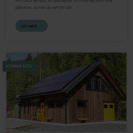
inte bara lampor, lampknappar och eluttag som ska
placeras. Ju mer du vet om din...
LÄS MER
HEMMA HOS