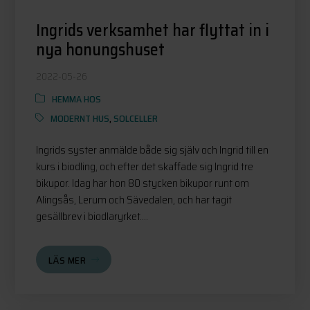
Ingrids verksamhet har flyttat in i
nya honungshuset
2022-05-26
HEMMA HOS
MODERNT HUS
,
SOLCELLER
Ingrids syster anmälde både sig själv och Ingrid till en
kurs i biodling, och efter det skaffade sig Ingrid tre
bikupor. Idag har hon 80 stycken bikupor runt om
Alingsås, Lerum och Sävedalen, och har tagit
gesällbrev i biodlaryrket....
LÄS MER