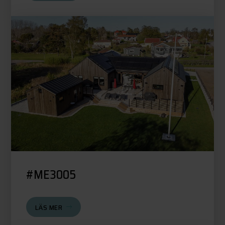
#ME3005
LÄS MER