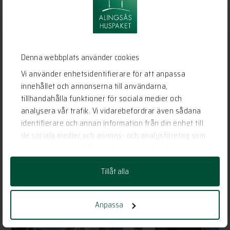
Denna webbplats använder cookies
Vi använder enhetsidentifierare för att anpassa
innehållet och annonserna till användarna,
#MH612
tillhandahålla funktioner för sociala medier och
analysera vår trafik. Vi vidarebefordrar även sådana
identifierare och annan information från din enhet till
LÄS MER
de sociala medier och annons- och analysföretag som
vi samarbetar med. Dessa kan i sin tur kombinera
informationen med annan information som du har
Tillåt alla
tillhandahållit eller som de har samlat in när du har
använt deras tjänster.
Anpassa