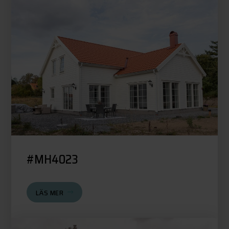
#MH4023
LÄS MER