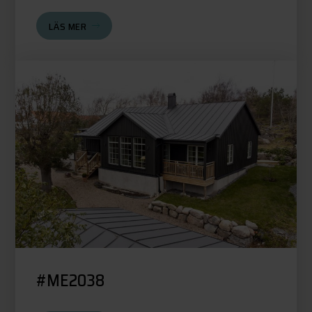
LÄS MER
#ME2038