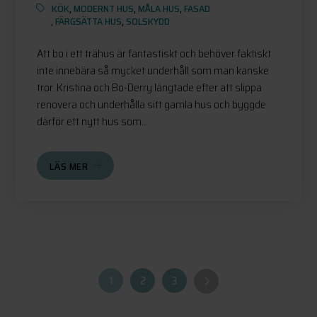
KÖK
,
MODERNT HUS
,
MÅLA HUS
,
FASAD
,
FÄRGSÄTTA HUS
,
SOLSKYDD
Att bo i ett trähus är fantastiskt och behöver faktiskt
inte innebära så mycket underhåll som man kanske
tror. Kristina och Bo-Derry längtade efter att slippa
renovera och underhålla sitt gamla hus och byggde
därför ett nytt hus som...
LÄS MER
1
2
3