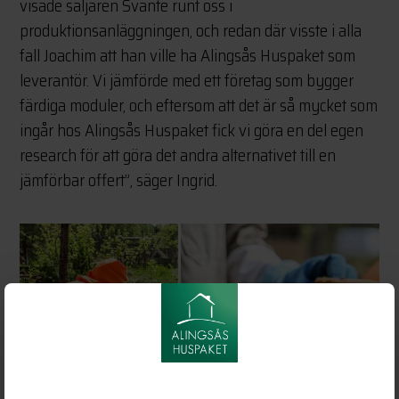
visade säljaren Svante runt oss i
produktionsanläggningen, och redan där visste i alla
fall Joachim att han ville ha Alingsås Huspaket som
leverantör. Vi jämförde med ett företag som bygger
färdiga moduler, och eftersom att det är så mycket som
ingår hos Alingsås Huspaket fick vi göra en del egen
research för att göra det andra alternativet till en
jämförbar offert”, säger Ingrid.