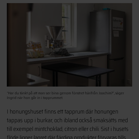
“Har du tänkt på att man ser bina genom fönstret härifrån Joachim?”, säger
Ingrid när hon går in i tapprummet.
I honungshuset finns ett tapprum där honungen
tappas upp i burkar, och ibland också smaksätts med
till exempel mintchoklad, citron eller chili. Sist i husets
flöde ligger lagret där färdiga produkter förvaras tills