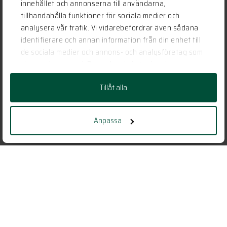
innehållet och annonserna till användarna,
tillhandahålla funktioner för sociala medier och
analysera vår trafik. Vi vidarebefordrar även sådana
identifierare och annan information från din enhet till
de sociala medier och annons- och analysföretag som
vi samarbetar med. Dessa kan i sin tur kombinera
informationen med annan information som du har
Tillåt alla
tillhandahållit eller som de har samlat in när du har
använt deras tjänster.
Anpassa
Vill du veta mer?
Har vi gjort dig nyfiken?
KONTAKTA OSS
Ställ en fråga, boka ett möte eller berätta