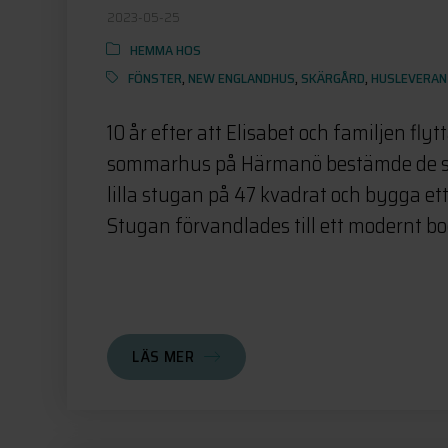
2023-05-25
HEMMA HOS
FÖNSTER
,
NEW ENGLANDHUS
,
SKÄRGÅRD
,
HUSLEVERA
10 år efter att Elisabet och familjen flytt
sommarhus på Härmanö bestämde de sig
lilla stugan på 47 kvadrat och bygga ett 
Stugan förvandlades till ett modernt bo
LÄS MER