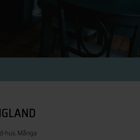
ENGLAND
and-hus. Många