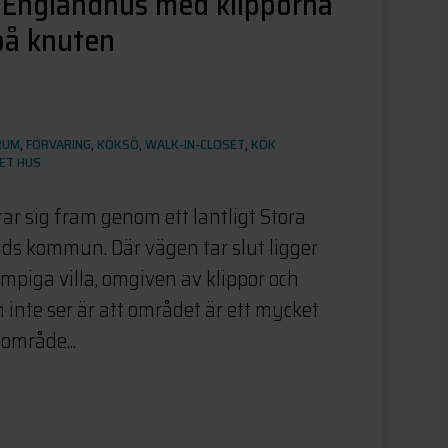
 Englandhus med klipporna
på knuten
RUM
,
FÖRVARING
,
KÖKSÖ
,
WALK-IN-CLOSET
,
KÖK
ET HUS
ar sig fram genom ett lantligt Stora
s kommun. Där vägen tar slut ligger
mpiga villa, omgiven av klippor och
 inte ser är att området är ett mycket
område...