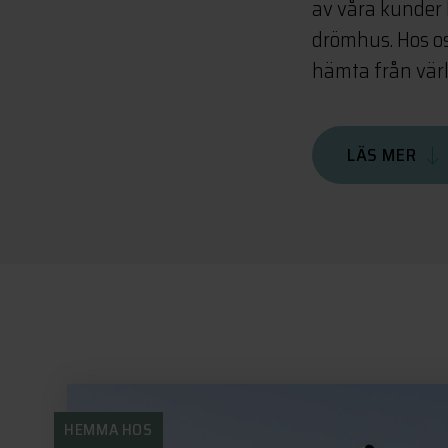
av våra kunder h
drömhus. Hos oss
hämta från värl
LÄS MER
HEMMA HOS