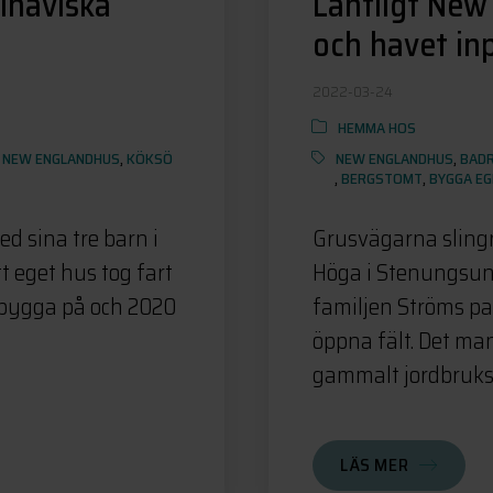
inaviska
Lantligt New
och havet in
2022-03-24
HEMMA HOS
,
NEW ENGLANDHUS
,
KÖKSÖ
NEW ENGLANDHUS
,
BAD
,
BERGSTOMT
,
BYGGA EG
d sina tre barn i
Grusvägarna slingr
 eget hus tog fart
Höga i Stenungsund
t bygga på och 2020
familjen Ströms pa
öppna fält. Det man
gammalt jordbruks
LÄS MER