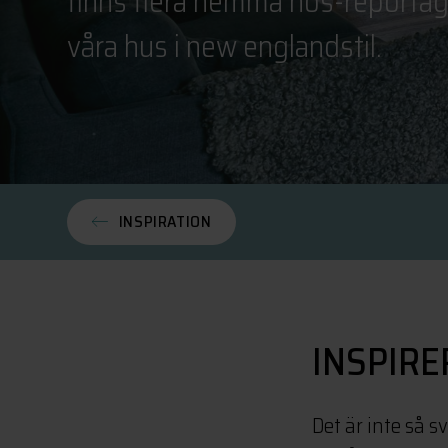
finns flera hemma hos-reportag
våra hus i new englandstil.
INSPIRATION
INSPIRE
Det är inte så s