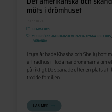
Det amerikanska och skand
möts i drömhuset
2022-10-20
HEMMA HOS
YTTERDÖRR
,
AMERIKANSK VERANDA
,
BYGGA EGET HUS
,
VERANDA
I fyra år hade Khasha och Shelly bott me
ett radhus i Floda när drömmarna om ett
på riktigt. De spanade efter en plats at
trodde familjen...
LÄS MER