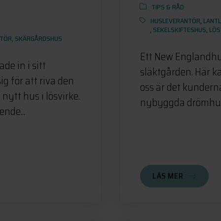
TIPS & RÅD
HUSLEVERANTÖR
,
LANTL
,
SEKELSKIFTESHUS
,
LÖS
NTÖR
,
SKÄRGÅRDSHUS
Ett New Englandhu
ade in i sitt
släktgården. Här k
 för att riva den
oss är det kunder
nytt hus i lösvirke.
nybyggda drömhus sk
ende...
LÄS MER