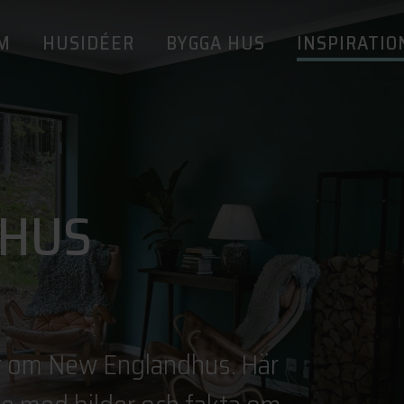
M
HUSIDÉER
BYGGA HUS
INSPIRATIO
HUS
lar om New Englandhus. Här