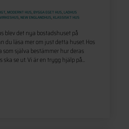
IGT
,
MODERNT HUS
,
BYGGA EGET HUS
,
LADHUS
VIRKESHUS
,
NEW ENGLANDHUS
,
KLASSISKT HUS
s blev det nya bostadshuset på
an du läsa mer om just detta huset. Hos
na som själva bestämmer hur deras
a se ut. Vi är en trygg hjälp på...