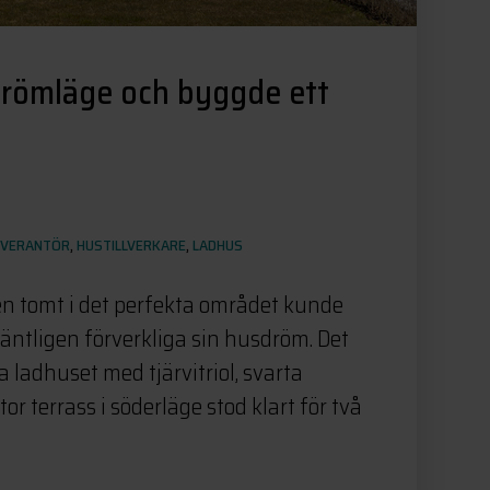
 drömläge och byggde ett
EVERANTÖR
,
HUSTILLVERKARE
,
LADHUS
 en tomt i det perfekta området kunde
äntligen förverkliga sin husdröm. Det
 ladhuset med tjärvitriol, svarta
or terrass i söderläge stod klart för två