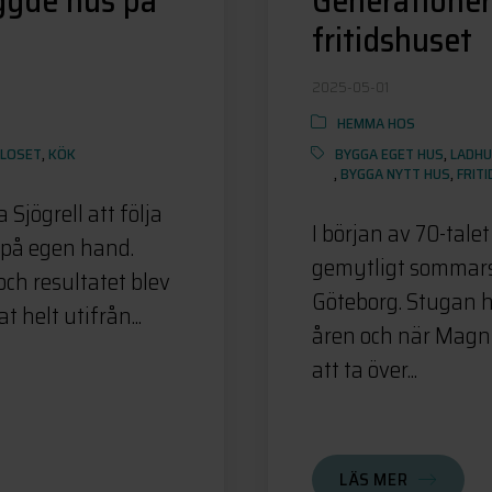
ggde hus på
Generationer
fritidshuset
2025-05-01
HEMMA HOS
CLOSET
,
KÖK
BYGGA EGET HUS
,
LADH
,
BYGGA NYTT HUS
,
FRIT
 Sjögrell att följa
I början av 70-tale
 på egen hand.
gemytligt sommars
ch resultatet blev
Göteborg. Stugan 
 helt utifrån...
åren och när Magnu
att ta över...
LÄS MER