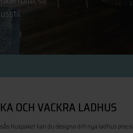
nkel form, så
usstil.
SKA OCH VACKRA LADHUS
gsås Huspaket kan du designa ditt nya ladhus precis 