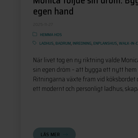
Monica följde sin dröm: By
egen hand
2025-11-27
HEMMA HOS
LADHUS
,
BADRUM
,
INREDNING
,
ENPLANSHUS
,
WALK-IN-
När livet tog en ny riktning valde Monica
sin egen dröm – att bygga ett nytt hem
Ritningarna växte fram vid köksbordet o
ett modernt och personligt ladhus, skapat
LÄS MER