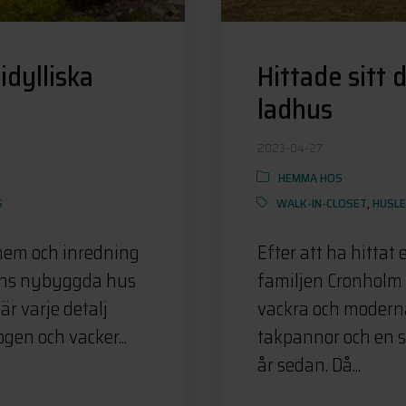
idylliska
Hittade sitt
ladhus
2023-04-27
HEMMA HOS
S
WALK-IN-CLOSET
,
HUSL
 hem och inredning
Efter att ha hittat
jens nybyggda hus
familjen Cronholm 
är varje detalj
vackra och moderna
gen och vacker...
takpannor och en st
år sedan. Då...