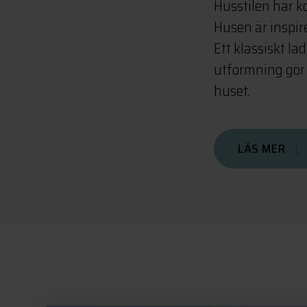
Husstilen har ko
Husen är inspir
Ett klassiskt la
utformning gör 
huset.
LÄS MER