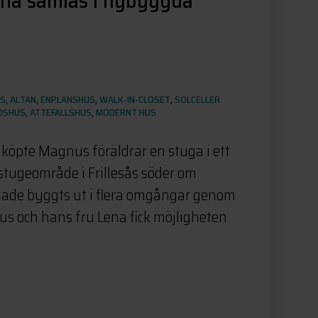
na samlas i nybyggda
US
,
ALTAN
,
ENPLANSHUS
,
WALK-IN-CLOSET
,
SOLCELLER
IDSHUS
,
ATTEFALLSHUS
,
MODERNT HUS
t köpte Magnus föräldrar en stuga i ett
tugeområde i Frillesås söder om
hade byggts ut i flera omgångar genom
s och hans fru Lena fick möjligheten