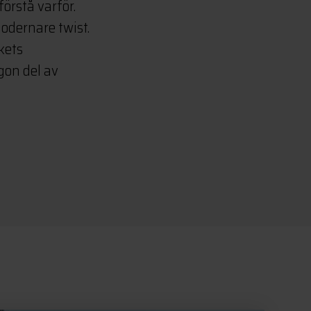
förstå varför.
odernare twist.
akets
gon del av