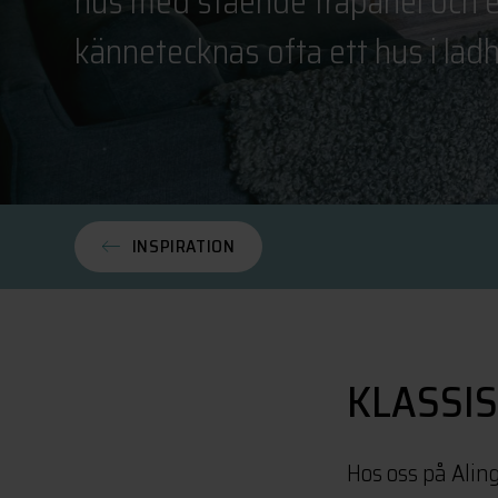
hus med stående träpanel och e
kännetecknas ofta ett hus i ladh
INSPIRATION
KLASSI
Hos oss på Alin