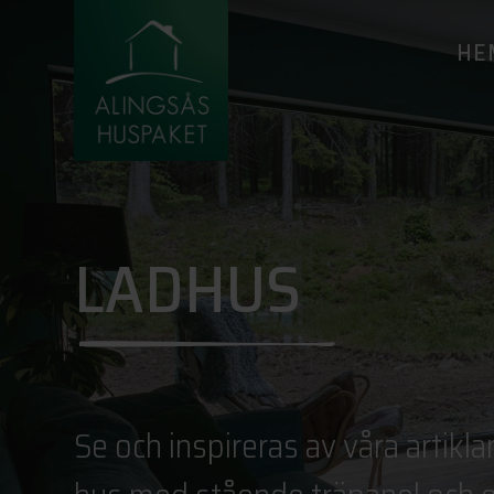
HE
LADHUS
Se och inspireras av våra artikl