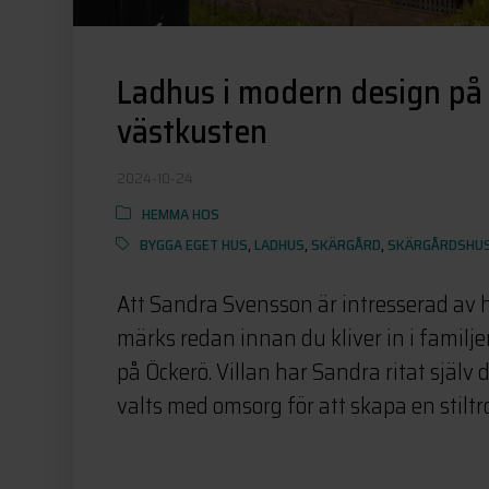
Ladhus i modern design på 
västkusten
2024-10-24
HEMMA HOS
BYGGA EGET HUS
,
LADHUS
,
SKÄRGÅRD
,
SKÄRGÅRDSHU
Att Sandra Svensson är intresserad av
märks redan innan du kliver in i famil
på Öckerö. Villan har Sandra ritat själv d
valts med omsorg för att skapa en stiltro