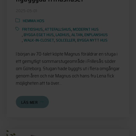
2025-05-01
HEMMA HOS
FRITIDSHUS
,
ATTEFALLSHUS
,
MODERNT HUS
,
BYGGA EGET HUS
,
LADHUS
,
ALTAN
,
ENPLANSHUS
,
WALK-IN-CLOSET
,
SOLCELLER
,
BYGGA NYTT HUS
I början av 70-talet köpte Magnus föräldrar en stuga i
ett gemytligt sommarstugeområde i Frillesås söder
om Göteborg. Stugan hade byggts ut i flera omgångar
genom åren och när Magnus och hans fru Lena fick
möjligheten att ta över...
LÄS MER