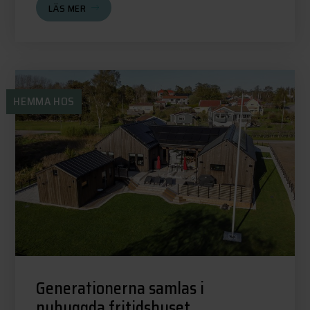
LÄS MER
HEMMA HOS
Generationerna samlas i
nybyggda fritidshuset