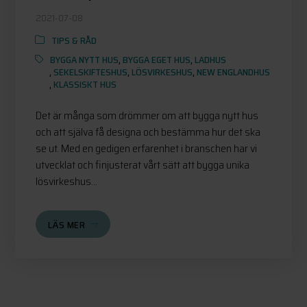
2021-07-08
TIPS & RÅD
BYGGA NYTT HUS
,
BYGGA EGET HUS
,
LADHUS
,
SEKELSKIFTESHUS
,
LÖSVIRKESHUS
,
NEW ENGLANDHUS
,
KLASSISKT HUS
Det är många som drömmer om att bygga nytt hus
och att själva få designa och bestämma hur det ska
se ut. Med en gedigen erfarenhet i branschen har vi
utvecklat och finjusterat vårt sätt att bygga unika
lösvirkeshus...
LÄS MER