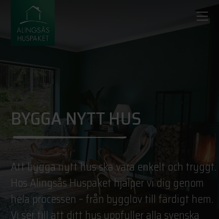
BYGGA NYTT HUS
Att bygga nytt hus ska vara enkelt och tryggt.
Hos Alingsås Huspaket hjälper vi dig genom
hela processen – från bygglov till färdigt hem.
Vi ser till att ditt hus uppfyller alla svenska