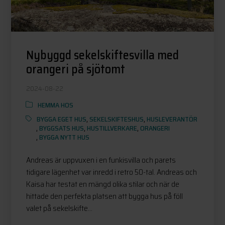
Nybyggd sekelskiftesvilla med
orangeri på sjötomt
2024-08-22
HEMMA HOS
BYGGA EGET HUS
,
SEKELSKIFTESHUS
,
HUSLEVERANTÖR
,
BYGGSATS HUS
,
HUSTILLVERKARE
,
ORANGERI
,
BYGGA NYTT HUS
Andreas är uppvuxen i en funkisvilla och parets
tidigare lägenhet var inredd i retro 50-tal. Andreas och
Kaisa har testat en mängd olika stilar och när de
hittade den perfekta platsen att bygga hus på föll
valet på sekelskifte...