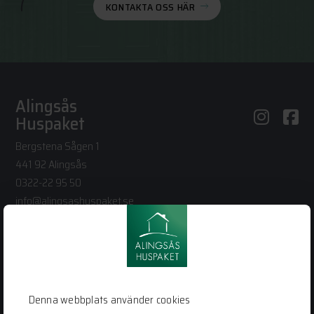
KONTAKTA OSS HÄR
Alingsås
Huspaket
Bergstena Sågen 1
441 92 Alingsås
0322-22 95 50
info@alingsashuspaket.se
LÄNKAR
Husidéer
Vår process
Denna webbplats använder cookies
Vanliga frågor