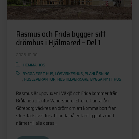
Rasmus och Frida bygger sitt
drömhus i Hjälmared – Del 1
2025-10-30
HEMMA HOS
BYGGA EGET HUS
,
LÖSVIRKESHUS
,
PLANLÖSNING
,
HUSLEVERANTÖR
,
HUSTILLVERKARE
,
BYGGA NYTT HUS
Rasmus är uppvuxen i Växjö och Frida kommer från
Brålanda utanför Vänersborg. Efter ett antal år i
Göteborg väcktes en dröm om att komma bort från
storstadslivet för att landa på en lantlig plats med
närhet till alla deras...