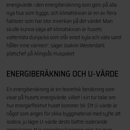
energivärde i den energiberäkning som görs på alla
nya hus som byggs, och klimatskivan är en av flera
faktorer som har stor inverkan på det värdet. Man
skulle kunna säga att klimatskivan är husets
vattentäta dunjacka som står emot kyla och väta samt
håller inne värmen”, säger Joakim Westerdahl,
platschef på Alingsås Huspaket.
ENERGIBERÄKNING OCH U-VÄRDE
En energiberäkning är en teoretisk beräkning som
visar på husets energivärde, vilket i sin tur talar om
hur energieffektivt huset kommer bli. Ett U-värde är
något som anges för olika byggmaterial med syfte att
isolera, ju lägre U-värde desto bättre isolerande
egenskaper. När energiberäkningen görs tar man