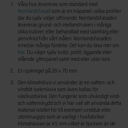
Våra hus levereras som standard med
Norrlandsfasad
som är en träpanel i olika profiler
där du själv väljer utförande. Norrlandsfasaden
levereras grund- och mellanstruken i många
olika kulörer, eller behandlad med slamfärg eller
järnvitriol från vårt måleri. Norrlandsfasaden
innebär många fördelar. Det kan du läsa mer om
här
. Du väljer själv kulör, profil, liggande eller
stående ytterpanel samt med eller utan lock.
En spikregel på 28 x 70 mm.
Den klimatskiva vi använder är en vatten- och
vindtät isolerskiva som även kallas för
västkustskiva. Den fungerar som utvändigt vind-
och vattenskydd och vi har valt att använda detta
material istället för till exempel vindduk eller
utomhusgips som är vanligt i husfabriker.
Klimatskivan är 45 mm vilket är tjockare än de