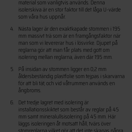
material som vanligtvis används. Denna
isolerskiva är en stor faktor till det låga U-värde
som våra hus uppnår.
Nästa lager är den exaktkapade stommen i 195
mm massivt trä som är en framgångsfaktor när
man som vi levererar hus i lösvirke. Djupet på
reglarna gör att man får plats med gott om
isolering mellan reglarna, även där 195 mm.
På insidan av stommen ligger en 0,2 mm
åldersbeständig plastfolie som tejpas i skarvarna
för att bli tät, och vid våtrummen används en
ångbroms.
Det tredje lagret med isolering är
installationsskiktet som består av reglar på 45
mm samt mineralullsisolering på 45 mm. Här
läggs isoleringen åt motsatt håll, tvärs över
stomreglarna vilket gör att det inte skapas några