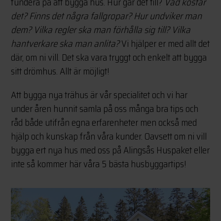
fundera på att bygga hus. Hur går det till?
Vad kostar
det? Finns det några fallgropar? Hur undviker man
dem? Vilka regler ska man förhålla sig till? Vilka
hantverkare ska man anlita?
Vi hjälper er med allt det
där, om ni vill. Det ska vara tryggt och enkelt att bygga
sitt drömhus. Allt är möjligt!
Att bygga nya trähus är vår specialitet och vi har
under åren hunnit samla på oss många bra tips och
råd både utifrån egna erfarenheter men också med
hjälp och kunskap från våra kunder. Oavsett om ni vill
bygga ert nya hus med oss på Alingsås Huspaket eller
inte så kommer här våra 5 bästa husbyggartips!