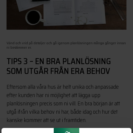
Vänd och vrid på detaljer och gå igenom planlösningen många gånger innan
ni bestämmer er.
TIPS 3 – EN BRA PLANLÖSNING
SOM UTGÅR FRÅN ERA BEHOV
Eftersom alla våra hus är helt unika och anpassade
efter kunden har ni möjlighet att lägga upp
planlösningen precis som ni vill. En bra början är att
utgå ifrån vilka behov ni har, både idag och hur det
kanske kommer att se ut i framtiden.