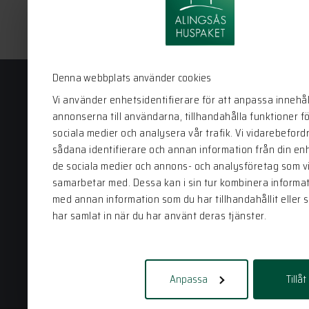
Denna webbplats använder cookies
Vi använder enhetsidentifierare för att anpassa innehål
annonserna till användarna, tillhandahålla funktioner f
Alingsås Huspaket
sociala medier och analysera vår trafik. Vi vidarebeford
sådana identifierare och annan information från din enhe
Bergstena Sågen 1
de sociala medier och annons- och analysföretag som v
441 92 Alingsås
samarbetar med. Dessa kan i sin tur kombinera informa
0322-22 95 50
med annan information som du har tillhandahållit eller 
har samlat in när du har använt deras tjänster.
info@alingsashuspaket.se
Anpassa
Tillåt