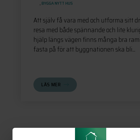
,
BYGGA NYTT HUS
Att själv få vara med och utforma sitt d
resa med både spännande och lite kluri
hjälp längs vägen finns många bra ramar
fasta på för att byggnationen ska bli...
LÄS MER