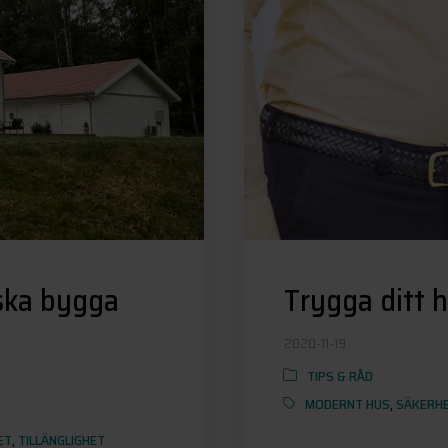
 ska bygga
Trygga ditt 
2020-11-19
TIPS & RÅD
MODERNT HUS
,
SÄKERH
ET
,
TILLÄNGLIGHET