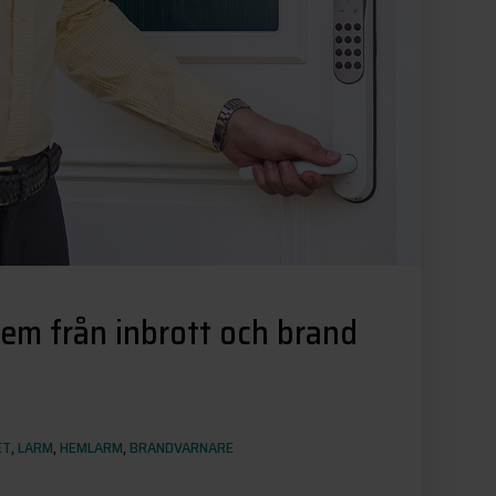
hem från inbrott och brand
ET
,
LARM
,
HEMLARM
,
BRANDVARNARE