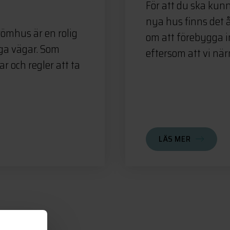
För att du ska kunn
nya hus finns det å
römhus är en rolig
om att förebygga i
ga vägar. Som
eftersom att vi närm
 och regler att ta
LÄS MER