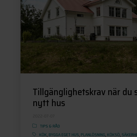
Tillgänglighetskrav när du
nytt hus
2022-07-07
TIPS & RÅD
KÖK
,
BYGGA EGET HUS
,
PLANLÖSNING
,
KÖKSÖ
,
SÄKERH