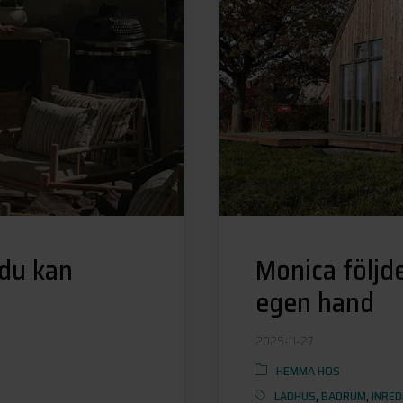
 du kan
Monica följd
egen hand
2025-11-27
HEMMA HOS
LADHUS
,
BADRUM
,
INRED