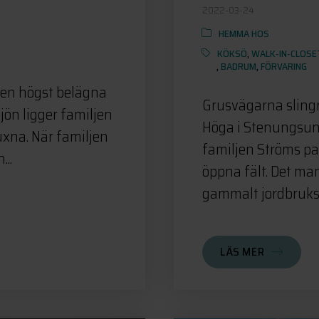
2022-03-24
HEMMA HOS
KÖKSÖ
,
WALK-IN-CLOSE
,
BADRUM
,
FÖRVARING
den högst belägna
Grusvägarna slingr
jön ligger familjen
Höga i Stenungsund
uxna. När familjen
familjen Ströms pa
...
öppna fält. Det man
gammalt jordbruks
LÄS MER