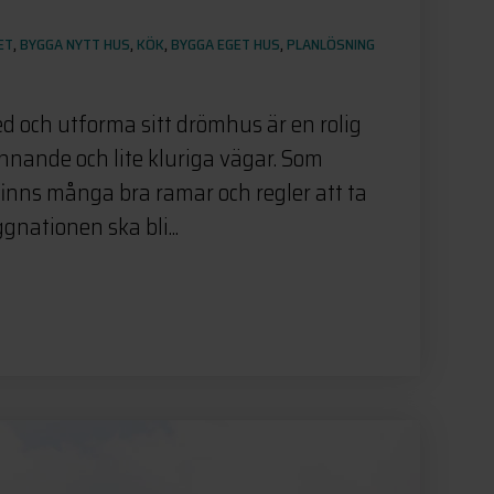
ET
,
BYGGA NYTT HUS
,
KÖK
,
BYGGA EGET HUS
,
PLANLÖSNING
ed och utforma sitt drömhus är en rolig
nande och lite kluriga vägar. Som
finns många bra ramar och regler att ta
gnationen ska bli...