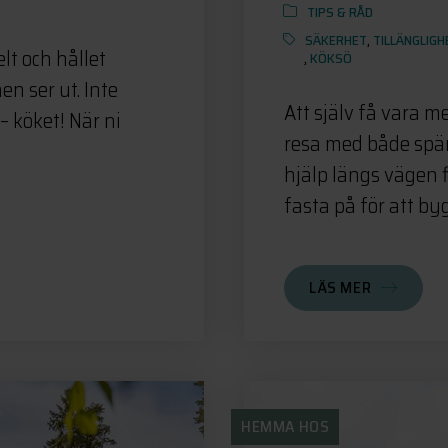
TIPS & RÅD
SÄKERHET
,
TILLÄNGLIGH
lt och hållet
,
KÖKSÖ
 ser ut. Inte
Att själv få vara m
– köket! När ni
resa med både spän
hjälp längs vägen 
fasta på för att byg
LÄS MER
HEMMA HOS