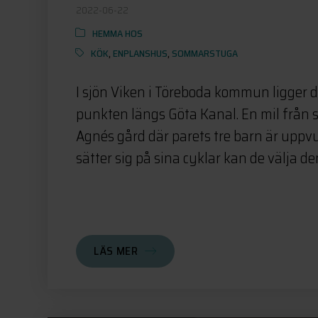
2022-06-22
HEMMA HOS
KÖK
,
ENPLANSHUS
,
SOMMARSTUGA
I sjön Viken i Töreboda kommun ligger 
punkten längs Göta Kanal. En mil från s
Agnés gård där parets tre barn är uppv
sätter sig på sina cyklar kan de välja den
LÄS MER