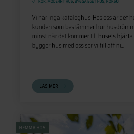
KÖK
,
MODERNT HUS
,
BYGGA EGET HUS
,
KÖKSÖ
Vi har inga kataloghus. Hos oss är det he
kunden som bestämmer hur husdrömmen
minst när det kommer till husets hjärta 
bygger hus med oss ser vi till att ni...
LÄS MER
HEMMA HOS