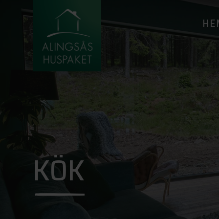
HE
KÖK