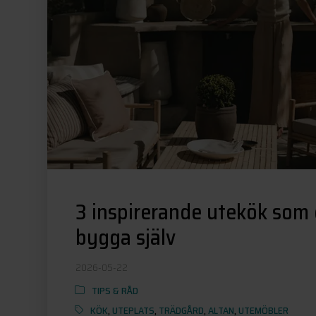
3 inspirerande utekök som
bygga själv
2026-05-22
TIPS & RÅD
KÖK
,
UTEPLATS
,
TRÄDGÅRD
,
ALTAN
,
UTEMÖBLER