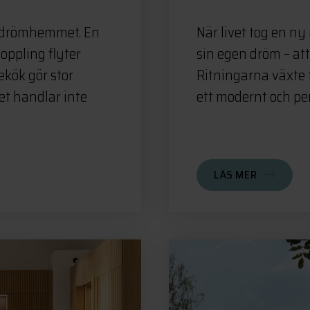
av drömhemmet. En
När livet tog en ny 
oppling flyter
sin egen dröm – at
ekök gör stor
Ritningarna växte 
et handlar inte
ett modernt och per
LÄS MER