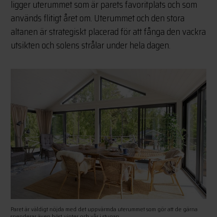
ligger uterummet som är parets favoritplats och som
används flitigt året om. Uterummet och den stora
altanen är strategiskt placerad för att fånga den vackra
utsikten och solens strålar under hela dagen.
Paret är väldigt nöjda med det uppvärmda uterummet som gör att de gärna
spenderar även höst, vinter och vår i stugan.