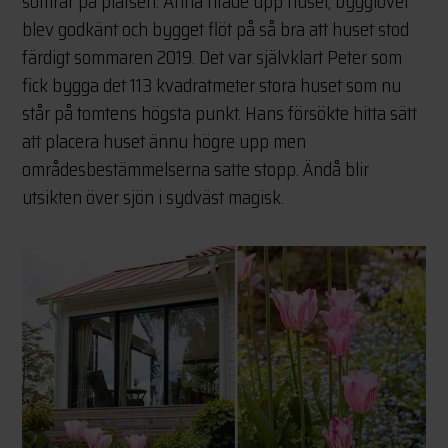
somrar på platsen. Anna ritade upp huset, bygglovet
blev godkänt och bygget flöt på så bra att huset stod
färdigt sommaren 2019. Det var självklart Peter som
fick bygga det 113 kvadratmeter stora huset som nu
står på tomtens högsta punkt. Hans försökte hitta sätt
att placera huset ännu högre upp men
områdesbestämmelserna satte stopp. Ändå blir
utsikten över sjön i sydväst magisk.