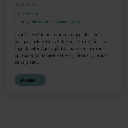
2022-06-22
HEMMA HOS
KÖK
,
ENPLANSHUS
,
SOMMARSTUGA
I sjön Viken i Töreboda kommun ligger den högst
belägna punkten längs Göta Kanal. En mil från sjön
ligger familjen Agnés gård där parets tre barn är
uppvuxna. När familjen sätter sig på sina cyklar kan
de välja den...
LÄS MER