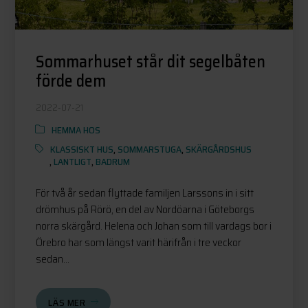
Sommarhuset står dit segelbåten
förde dem
2022-07-21
HEMMA HOS
KLASSISKT HUS
,
SOMMARSTUGA
,
SKÄRGÅRDSHUS
,
LANTLIGT
,
BADRUM
För två år sedan flyttade familjen Larssons in i sitt
drömhus på Rörö, en del av Nordöarna i Göteborgs
norra skärgård. Helena och Johan som till vardags bor i
Örebro har som längst varit härifrån i tre veckor
sedan...
LÄS MER