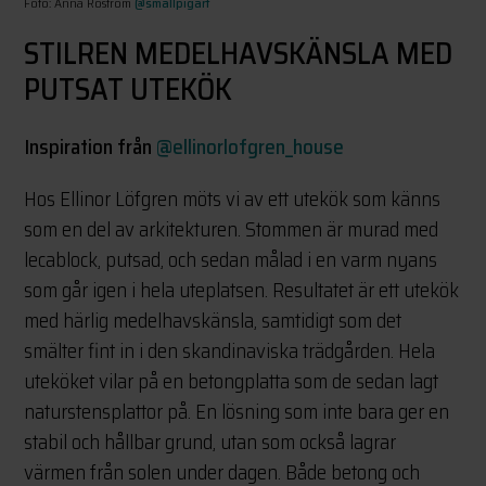
Foto: Anna Roström
@smallpigart
STILREN MEDELHAVSKÄNSLA MED
PUTSAT UTEKÖK
Inspiration från
@ellinorlofgren_house
Hos Ellinor Löfgren möts vi av ett utekök som känns
som en del av arkitekturen. Stommen är murad med
lecablock, putsad, och sedan målad i en varm nyans
som går igen i hela uteplatsen. Resultatet är ett utekök
med härlig medelhavskänsla, samtidigt som det
smälter fint in i den skandinaviska trädgården. Hela
uteköket vilar på en betongplatta som de sedan lagt
naturstensplattor på. En lösning som inte bara ger en
stabil och hållbar grund, utan som också lagrar
värmen från solen under dagen. Både betong och