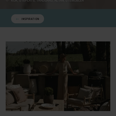
KÖK
,
UTEPLATS
,
TRÄDGÅRD
,
ALTAN
,
UTEMÖBLER
INSPIRATION