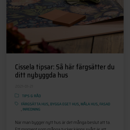
Cissela tipsar: Så här färgsätter du
ditt nybyggda hus
2021-01-21
TIPS & RÅD
FÄRGSÄTTA HUS
,
BYGGA EGET HUS
,
MÅLA HUS
,
FASAD
,
INREDNING
När man bygger nytt hus är det många beslut att ta.
Ett moment som många tycker känns svårt är att