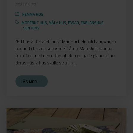
2021-04-22
HEMMA HOS
MODERNT HUS
,
MÅLA HUS
,
FASAD
,
ENPLANSHUS
,
SENTENS
“Ett hus är bara ett hus!” Marie och Henrik Langwagen
har bott i hus de senaste 30 åren. Man skulle kunna
tro att de med den erfarenheten nu hade planerat hur
deras nästa hus skulle se ut in i...
LÄS MER