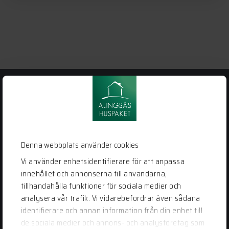
Alingsås
Huspaket
Bergstena Sågen 1
441 92 Alingsås
Denna webbplats använder cookies
0322-22 95 50
Vi använder enhetsidentifierare för att anpassa
info@alingsashuspaket.se
innehållet och annonserna till användarna,
tillhandahålla funktioner för sociala medier och
analysera vår trafik. Vi vidarebefordrar även sådana
LÄNKAR
identifierare och annan information från din enhet till
Husidéer
de sociala medier och annons- och analysföretag som