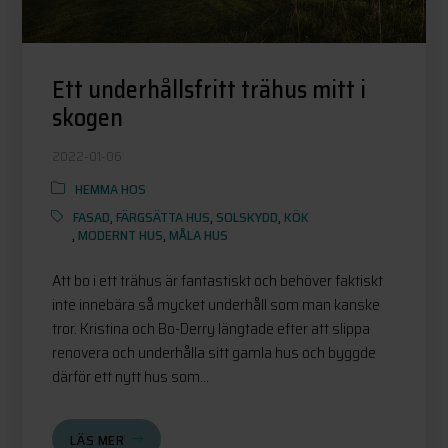
Ett underhållsfritt trähus mitt i
skogen
2022-01-06
HEMMA HOS
FASAD
,
FÄRGSÄTTA HUS
,
SOLSKYDD
,
KÖK
,
MODERNT HUS
,
MÅLA HUS
Att bo i ett trähus är fantastiskt och behöver faktiskt
inte innebära så mycket underhåll som man kanske
tror. Kristina och Bo-Derry längtade efter att slippa
renovera och underhålla sitt gamla hus och byggde
därför ett nytt hus som...
LÄS MER