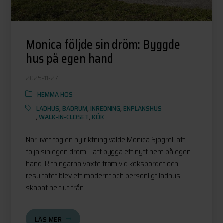
Monica följde sin dröm: Byggde
hus på egen hand
2025-11-27
HEMMA HOS
LADHUS
,
BADRUM
,
INREDNING
,
ENPLANSHUS
,
WALK-IN-CLOSET
,
KÖK
När livet tog en ny riktning valde Monica Sjögrell att
följa sin egen dröm – att bygga ett nytt hem på egen
hand. Ritningarna växte fram vid köksbordet och
resultatet blev ett modernt och personligt ladhus,
skapat helt utifrån...
LÄS MER