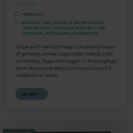
2025-05-01
HEMMA HOS
BYGGA EGET HUS
,
LADHUS
,
ALTAN
,
ENPLANSHUS
,
WALK-IN-CLOSET
,
SOLCELLER
,
BYGGA NYTT HUS
,
FRITIDSHUS
,
ATTEFALLSHUS
,
MODERNT HUS
I början av 70-talet köpte Magnus föräldrar en stuga i
ett gemytligt sommarstugeområde i Frillesås söder
om Göteborg. Stugan hade byggts ut i flera omgångar
genom åren och när Magnus och hans fru Lena fick
möjligheten att ta över...
LÄS MER