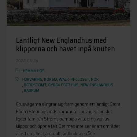
Lantligt New Englandhus med
klipporna och havet inpå knuten
2022-03-24
HEMMA HOS
FÖRVARING
,
KÖKSÖ
,
WALK-IN-CLOSET
,
KÖK
,
BERGSTOMT
,
BYGGA EGET HUS
,
NEW ENGLANDHUS
,
BADRUM
Grusvägarna slingrar sig fram genom ett lantligt Stora
Höga i Stenungsunds kommun. Där vägen tar slut
ligger familjen Ströms pampiga villa, omgiven av
klippor och öppna fält. Det man inte ser är att området
är ett mycket gammalt jordbruksområde...