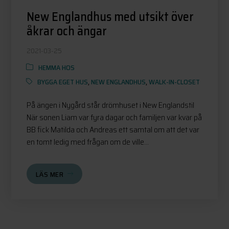
New Englandhus med utsikt över
åkrar och ängar
2021-03-25
HEMMA HOS
BYGGA EGET HUS
,
NEW ENGLANDHUS
,
WALK-IN-CLOSET
På ängen i Nygård står drömhuset i New Englandstil
När sonen Liam var fyra dagar och familjen var kvar på
BB fick Matilda och Andreas ett samtal om att det var
en tomt ledig med frågan om de ville...
LÄS MER