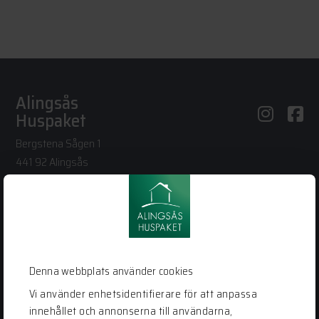
Alingsås
Huspaket
Bergstena Sågen 1
441 92 Alingsås
0322-22 95 50
info@alingsashuspaket.se
LÄNKAR
Husidéer
Denna webbplats använder cookies
Vår process
Vi använder enhetsidentifierare för att anpassa
Vanliga frågor
innehållet och annonserna till användarna,