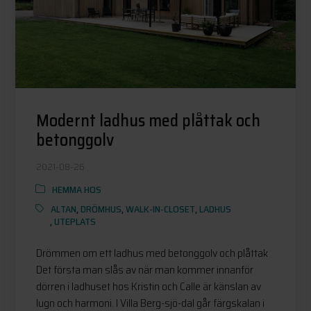
Modernt ladhus med plåttak och
betonggolv
2021-08-26
HEMMA HOS
ALTAN
,
DRÖMHUS
,
WALK-IN-CLOSET
,
LADHUS
,
UTEPLATS
Drömmen om ett ladhus med betonggolv och plåttak
Det första man slås av när man kommer innanför
dörren i ladhuset hos Kristin och Calle är känslan av
lugn och harmoni. I Villa Berg-sjö-dal går färgskalan i