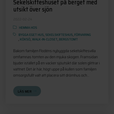
Sekelskifteshuset på berget med
utsikt över sjön
2022-02-24
HEMMA HOS
BYGGA EGET HUS
,
SEKELSKIFTESHUS
,
FÖRVARING
,
KÖKSÖ
,
WALK-IN-CLOSET
,
BERGSTOMT
Bakom familjen Flodéns nybyggda sekelskiftesvilla
omfamnas tomten av den mjuka skogen. Framsidan
bjuder istället på en vacker sjöutsikt där solen glittrar i
vattnet. Det är här, högt uppe på kullen som familjen
omsorgsfullt valt att placera sitt drömhus och...
LÄS MER