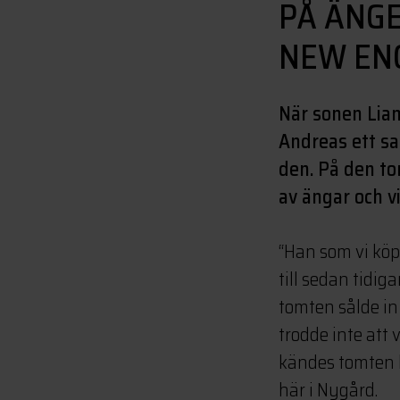
PÅ ÄNGE
NEW EN
När sonen Liam
Andreas ett sa
den. På den to
av ängar och vi
“Han som vi köp
till sedan tidiga
tomten sålde in s
trodde inte att 
kändes tomten h
här i Nygård.