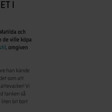
ET I
 Matilda och
 de ville köpa
til
, omgiven
pare han kände
r det som att
jättevacker! Vi
vid tanken så
iten bit bort