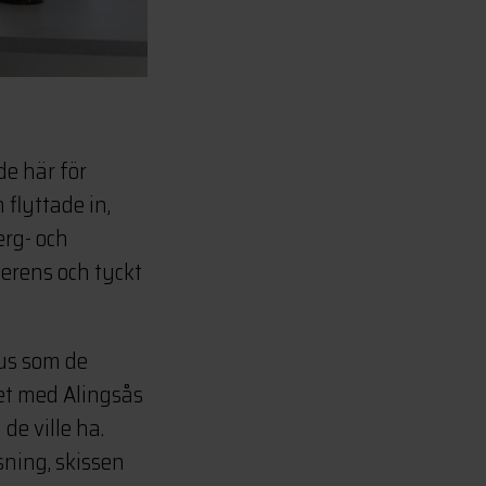
e här för
 flyttade in,
erg- och
erens och tyckt
hus som de
et med Alingsås
e ville ha.
sning, skissen