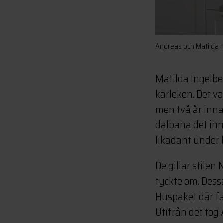
Andreas och Matilda m
Matilda Ingelbe
kärleken. Det va
men två år inna
dalbana det inn
likadant under 
De gillar stile
tyckte om. Dess
Huspaket där fa
Utifrån det tog