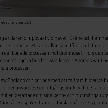
ed sonen Liam, 2,5 år.
rg är däremot uppväxt vid havet i Skåne och hamnad
r i december 2020 som villan stod färdig och familjen
n det började processen mot drömhuset. Trots den b
ebär att bygga hus har Matilda och Andreas varit öv
hela processen.
n New England och började med att ta fram bilder på 
a bilder användes som utgångspunkt vid första möt
miljen berättade om sina behov och hur många rum d
 Alingsås Huspaket fram ett förslag på husets planlö