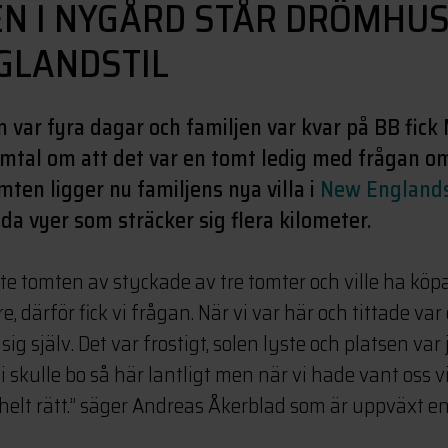
N I NYGÅRD STÅR DRÖMHUS
GLANDSTIL
 var fyra dagar och familjen var kvar på BB fick
mtal om att det var en tomt ledig med frågan om
mten ligger nu familjens nya villa i
New Englands
da vyer som sträcker sig flera kilometer.
te tomten av styckade av tre tomter och ville ha kö
re, därför fick vi frågan. När vi var här och tittade va
ig själv. Det var frostigt, solen lyste och platsen var 
vi skulle bo så här lantligt men när vi hade vant oss 
elt rätt.” säger Andreas Åkerblad som är uppväxt en l