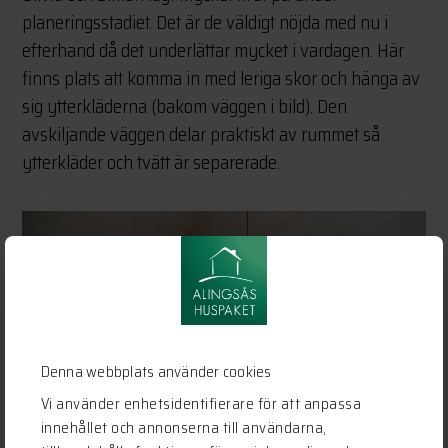
planeringsstadiet. Det är de väldigt nöjda med nu i
efterhand då det underlättar mycket i vardagen. Här
finns plats att komma in med leriga skor och hänga av
sig ytterkläderna (bakom väggen i bild). Den
avskiljande väggen delar praktiskt av rummet så
ytterkläder och tvätt är separerade.
Denna webbplats använder cookies
Vi använder enhetsidentifierare för att anpassa
innehållet och annonserna till användarna,