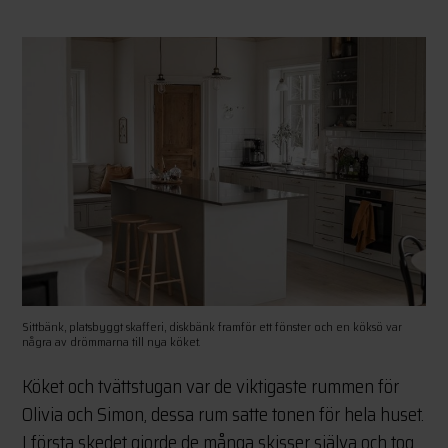
Sittbänk, platsbyggt skafferi, diskbänk framför ett fönster och en köksö var
några av drömmarna till nya köket.
Köket och tvättstugan var de viktigaste rummen för
Olivia och Simon, dessa rum satte tonen för hela huset.
I första skedet gjorde de många skisser själva och tog