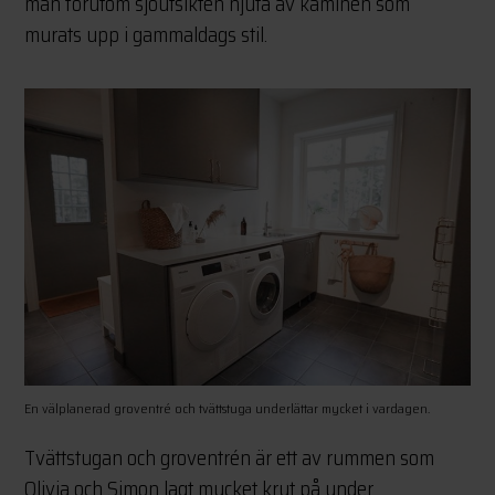
man förutom sjöutsikten njuta av kaminen som
murats upp i gammaldags stil.
En välplanerad groventré och tvättstuga underlättar mycket i vardagen.
Tvättstugan och groventrén är ett av rummen som
Olivia och Simon lagt mycket krut på under