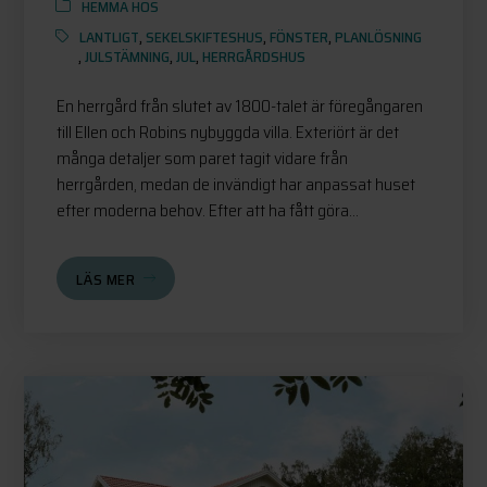
HEMMA HOS
LANTLIGT
,
SEKELSKIFTESHUS
,
FÖNSTER
,
PLANLÖSNING
,
JULSTÄMNING
,
JUL
,
HERRGÅRDSHUS
En herrgård från slutet av 1800-talet är föregångaren
till Ellen och Robins nybyggda villa. Exteriört är det
många detaljer som paret tagit vidare från
herrgården, medan de invändigt har anpassat huset
efter moderna behov. Efter att ha fått göra...
LÄS MER