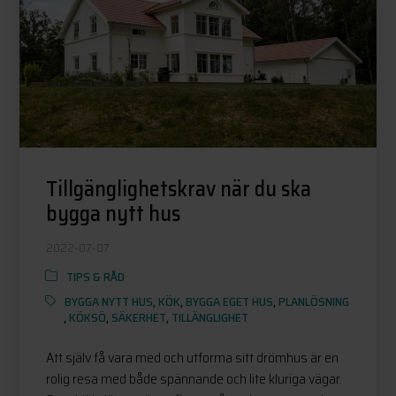
Tillgänglighetskrav när du ska
bygga nytt hus
2022-07-07
TIPS & RÅD
BYGGA NYTT HUS
,
KÖK
,
BYGGA EGET HUS
,
PLANLÖSNING
,
KÖKSÖ
,
SÄKERHET
,
TILLÄNGLIGHET
Att själv få vara med och utforma sitt drömhus är en
rolig resa med både spännande och lite kluriga vägar.