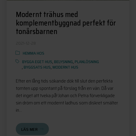
Modernt trähus med
komplementbyggnad perfekt för
tonårsbarnen
2021-12-28
HEMMA HOS
BYGGA EGET HUS
,
BELYSNING
,
PLANLÖSNING
,
BYGGSATS HUS
,
MODERNT HUS
Efter en lång tids sökande dök till slut den perfekta
tomten upp spontant på förslag från en vän. Då var
det inget att tveka på! Johan och Petra förverkligade
sin dröm om ett modernt ladhus som diskret smälter
in...
LÄS MER