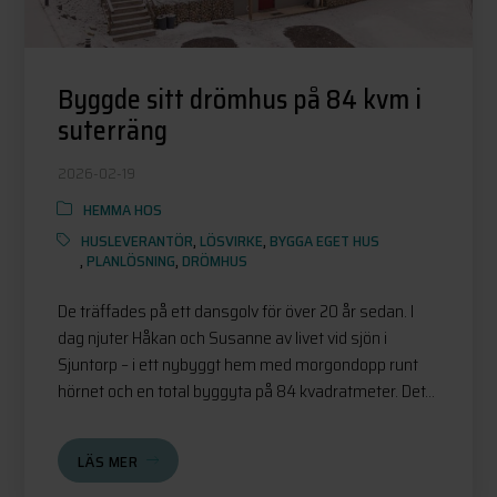
Byggde sitt drömhus på 84 kvm i
suterräng
2026-02-19
HEMMA HOS
HUSLEVERANTÖR
,
LÖSVIRKE
,
BYGGA EGET HUS
,
PLANLÖSNING
,
DRÖMHUS
De träffades på ett dansgolv för över 20 år sedan. I
dag njuter Håkan och Susanne av livet vid sjön i
Sjuntorp – i ett nybyggt hem med morgondopp runt
hörnet och en total byggyta på 84 kvadratmeter. Det...
LÄS MER