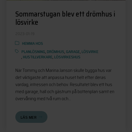
Sommarstugan blev ett drömhus i
lösvirke
2023-01-19
HEMMA HOS
PLANLÖSNING
,
DRÖMHUS
,
GARAGE
,
LÖSVIRKE
,
HUSTILLVERKARE
,
LÖSVIRKESHUS
När Tommy och Marina Janson skulle bygga hus var
det viktigaste att anpassa huset helt efter deras
vardag, intressen och behov. Resultatet blev ett hus
med garage, hall och gästrum på bottenplan samt en
övervåning med två rum och...
LÄS MER