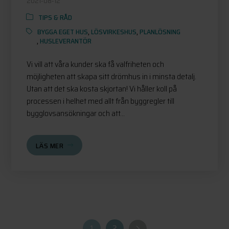
2021-08-12
TIPS & RÅD
BYGGA EGET HUS
,
LÖSVIRKESHUS
,
PLANLÖSNING
,
HUSLEVERANTÖR
Vi vill att våra kunder ska få valfriheten och
möjligheten att skapa sitt drömhus in i minsta detalj.
Utan att det ska kosta skjortan! Vi håller koll på
processen i helhet med allt från byggregler till
bygglovsansökningar och att...
LÄS MER
1
2