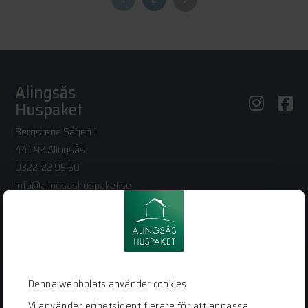
Alingsås
Huspaket
Bergstena Sågen 1
441 92 Alingsås
0322-22 95 50
info@alingsashuspaket.se
LÄNKAR
Husidéer
Vår process
Denna webbplats använder cookies
Vanliga frågor
Vi använder enhetsidentifierare för att anpassa