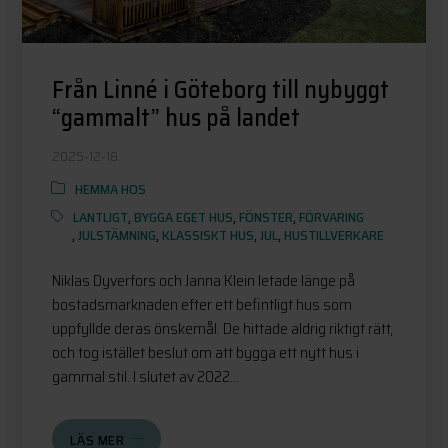
Från Linné i Göteborg till nybyggt
“gammalt” hus på landet
2025-12-18
HEMMA HOS
LANTLIGT
,
BYGGA EGET HUS
,
FÖNSTER
,
FÖRVARING
,
JULSTÄMNING
,
KLASSISKT HUS
,
JUL
,
HUSTILLVERKARE
Niklas Dyverfors och Janna Klein letade länge på
bostadsmarknaden efter ett befintligt hus som
uppfyllde deras önskemål. De hittade aldrig riktigt rätt,
och tog istället beslut om att bygga ett nytt hus i
gammal stil. I slutet av 2022...
LÄS MER