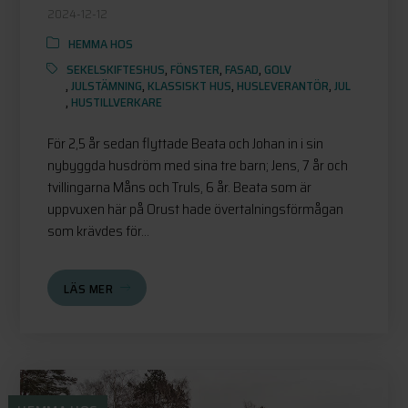
2024-12-12
HEMMA HOS
SEKELSKIFTESHUS
,
FÖNSTER
,
FASAD
,
GOLV
,
JULSTÄMNING
,
KLASSISKT HUS
,
HUSLEVERANTÖR
,
JUL
,
HUSTILLVERKARE
För 2,5 år sedan flyttade Beata och Johan in i sin
nybyggda husdröm med sina tre barn; Jens, 7 år och
tvillingarna Måns och Truls, 6 år. Beata som är
uppvuxen här på Orust hade övertalningsförmågan
som krävdes för...
LÄS MER