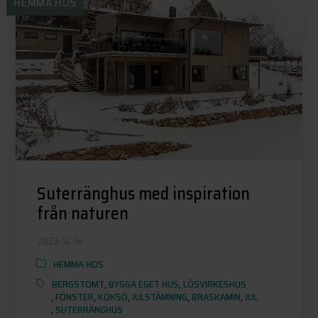
HEMMA HOS
Suterränghus med inspiration
från naturen
2023-12-14
HEMMA HOS
BERGSTOMT
,
BYGGA EGET HUS
,
LÖSVIRKESHUS
,
FÖNSTER
,
KÖKSÖ
,
JULSTÄMNING
,
BRASKAMIN
,
JUL
,
SUTERRÄNGHUS