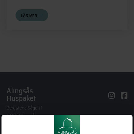
LÄS MER
Alingsås
Huspaket
Bergstena Sågen 1
441 92 Alingsås
0322-22 95 50
info@alingsashuspaket.se