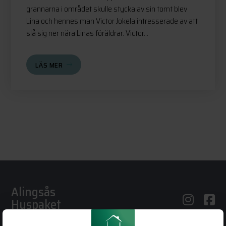
grannarna i området skulle stycka av sin tomt blev
Lina och hennes man Victor Jokela intresserade av att
slå sig ner nära Linas föräldrar. Victor...
LÄS MER
Alingsås
Huspaket
Bergstena Sågen 1