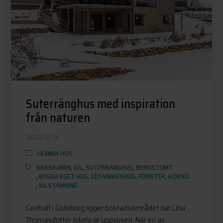
Suterränghus med inspiration
från naturen
2023-12-14
HEMMA HOS
BRASKAMIN
,
JUL
,
SUTERRÄNGHUS
,
BERGSTOMT
,
BYGGA EGET HUS
,
LÖSVIRKESHUS
,
FÖNSTER
,
KÖKSÖ
,
JULSTÄMNING
Centralt i Göteborg ligger bostadsområdet där Lina
Thomasdotter Jokela är uppvuxen. När en av