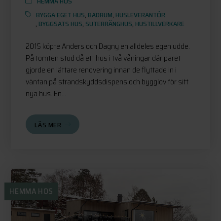
HEMMA HOS
BYGGA EGET HUS
,
BADRUM
,
HUSLEVERANTÖR
,
BYGGSATS HUS
,
SUTERRÄNGHUS
,
HUSTILLVERKARE
2015 köpte Anders och Dagny en alldeles egen udde.
På tomten stod då ett hus i två våningar där paret
gjorde en lättare renovering innan de flyttade in i
väntan på strandskyddsdispens och bygglov för sitt
nya hus. En...
LÄS MER
HEMMA HOS