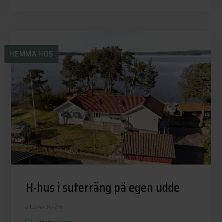
HEMMA HOS
H-hus i suterräng på egen udde
2024-04-25