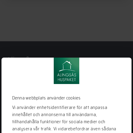
Alingsås
Huspaket
Bergstena Sågen 1
441 92 Alingsås
0322-22 95 50
Denna webbplats använder cookies
info@alingsashuspaket.se
Vi använder enhetsidentifierare för att anpassa
innehållet och annonserna till användarna,
LÄNKAR
tillhandahålla funktioner för sociala medier och
Husidéer
analysera vår trafik. Vi vidarebefordrar även sådana