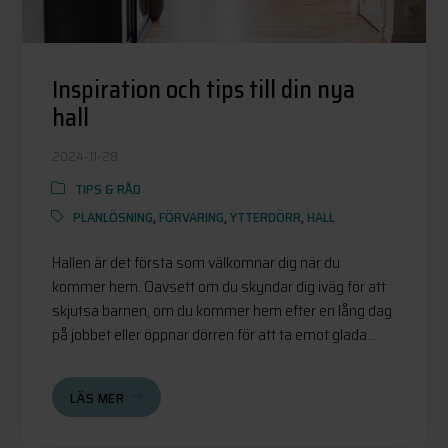
Inspiration och tips till din nya
hall
2024-11-28
TIPS & RÅD
PLANLÖSNING
,
FÖRVARING
,
YTTERDÖRR
,
HALL
Hallen är det första som välkomnar dig när du
kommer hem. Oavsett om du skyndar dig iväg för att
skjutsa barnen, om du kommer hem efter en lång dag
på jobbet eller öppnar dörren för att ta emot glada...
LÄS MER