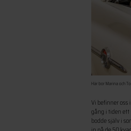
Här bor Marina och T
Vi befinner oss
gång i tiden e
bodde själv i s
in på de 50 kva