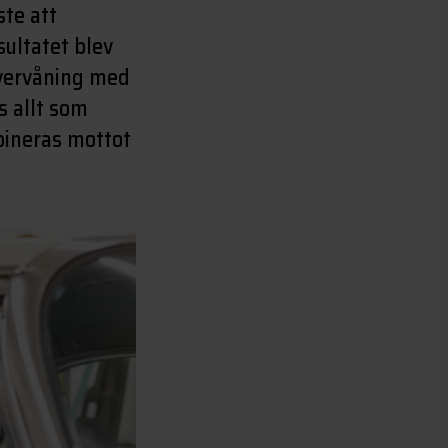
te att
sultatet blev
övervåning med
s allt som
bineras mottot