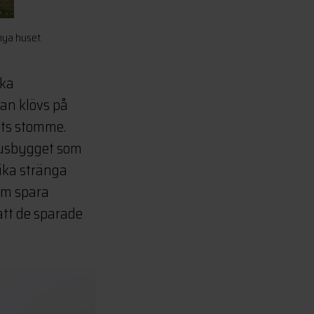
nya huset.
ska
an klövs på
ets stomme.
husbygget som
lika stränga
om spara
att de sparade