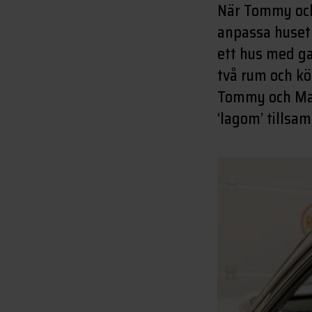
När Tommy och 
anpassa huset 
ett hus med g
två rum och kö
Tommy och Mar
‘lagom’ tills