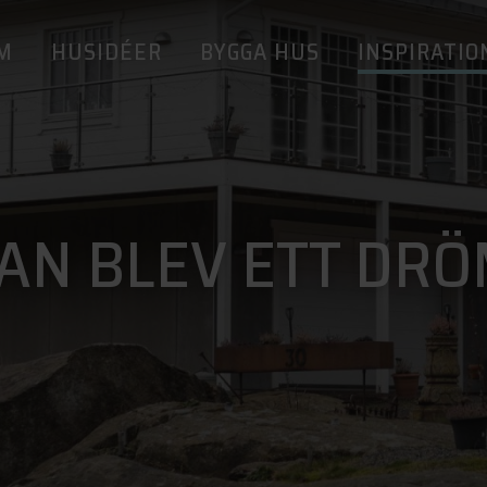
M
HUSIDÉER
BYGGA HUS
INSPIRATIO
N BLEV ETT DRÖ