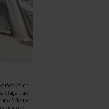
aområde var en
marstuga. Han
 som då flyttade
i stugan och