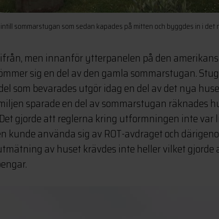
 intill sommarstugan som sedan kapades på mitten och byggdes in i det 
tifrån, men innanför ytterpanelen på den amerikan
mer sig en del av den gamla sommarstugan. Stug
del som bevarades utgör idag en del av det nya hus
amiljen sparade en del av sommarstugan räknades 
Det gjorde att reglerna kring utformningen inte var 
jen kunde använda sig av ROT-avdraget och därigen
tmätning av huset krävdes inte heller vilket gjorde 
pengar.