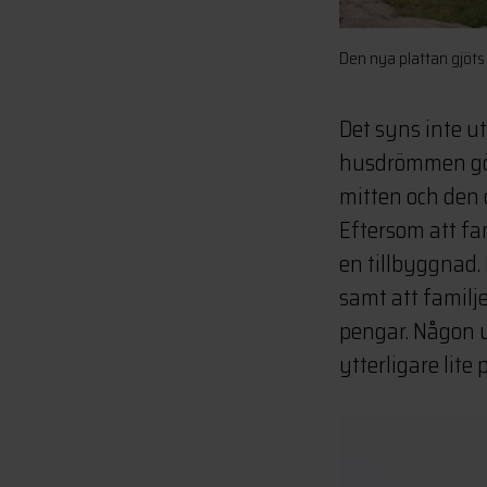
Den nya plattan gjöts
Det syns inte u
husdrömmen göm
mitten och den 
Eftersom att f
en tillbyggnad. 
samt att famil
pengar. Någon u
ytterligare lite 