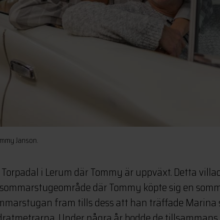
ommy Janson.
 i Torpadal i Lerum där Tommy är uppväxt. Detta vill
tt sommarstugeområde där Tommy köpte sig en som
ommarstugan fram tills dess att han träffade Marina
dratmetrarna. Under några år bodde de tillsammans 