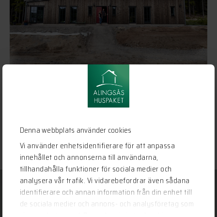
Se vårt Hemma hos – reportage här!
Denna webbplats använder cookies
LÄS MER
Vi använder enhetsidentifierare för att anpassa
innehållet och annonserna till användarna,
tillhandahålla funktioner för sociala medier och
analysera vår trafik. Vi vidarebefordrar även sådana
identifierare och annan information från din enhet till
de sociala medier och annons- och analysföretag som
Har vi gjort dig nyfiken?
vi samarbetar med. Dessa kan i sin tur kombinera