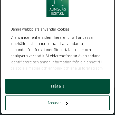
Denna webbplats använder cookies
Vi använder enhetsidentifierare för att anpassa
innehållet och annonserna till användarna,
tillhandahålla funktioner för sociala medier och
analysera vår trafik. Vi vidarebefordrar även sådana
Se vårt Hemma hos – reportage här!
identifierare och annan information från din enhet till
de sociala medier och annons- och analysföretag som
LÄS MER
vi samarbetar med. Dessa kan i sin tur kombinera
informationen med annan information som du har
Tillåt alla
tillhandahållit eller som de har samlat in när du har
använt deras tjänster.
Vill du veta mer?
Anpassa
Har vi gjort dig nyfiken?
KONTAKTA OSS