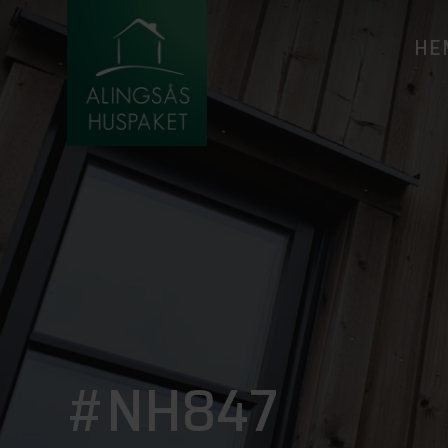
HE
#NH847