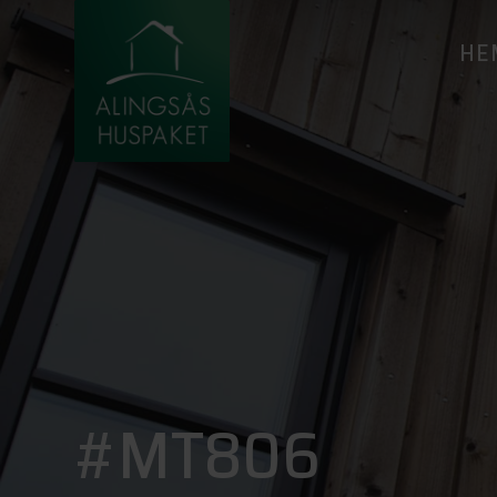
HE
#MT806