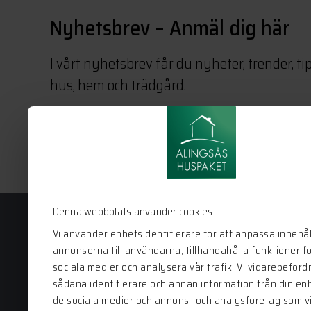
Nyhetsbrev – Anmäl dig här
I vårt nyhetsbrev får du nyheter, trender, ti
hus, hem och trädgård.
Denna webbplats använder cookies
Vi använder enhetsidentifierare för att anpassa innehål
annonserna till användarna, tillhandahålla funktioner f
Alingsås Huspaket
sociala medier och analysera vår trafik. Vi vidarebeford
sådana identifierare och annan information från din enhe
Bergstena Sågen 1
de sociala medier och annons- och analysföretag som v