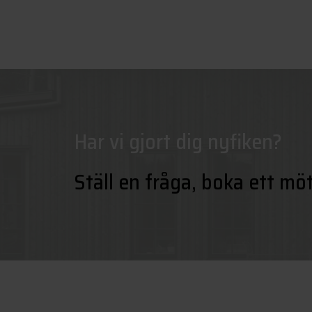
Har vi gjort dig nyfiken?
Ställ en fråga, boka ett mö