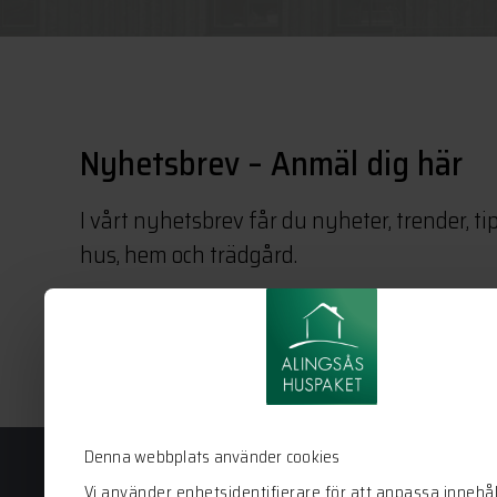
Nyhetsbrev – Anmäl dig här
I vårt nyhetsbrev får du nyheter, trender, ti
hus, hem och trädgård.
Denna webbplats använder cookies
Vi använder enhetsidentifierare för att anpassa innehål