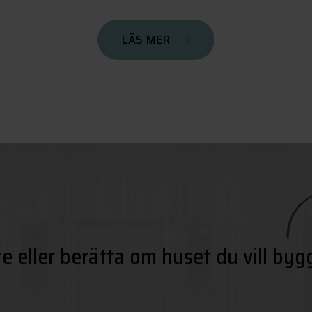
LÄS MER
te eller berätta om huset du vill byg