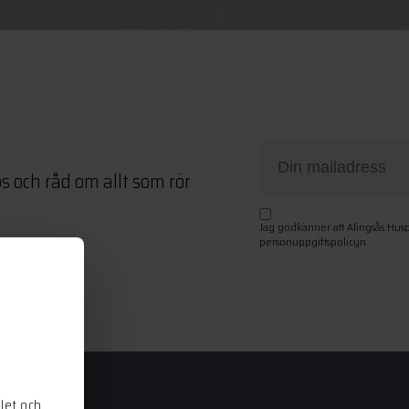
ps och råd om allt som rör
Jag godkänner att Alingsås Hus
personuppgiftspolicyn
let och