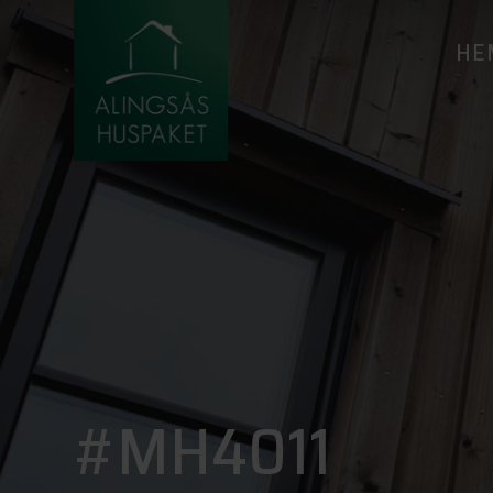
HE
#MH4011