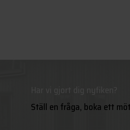
Har vi gjort dig nyfiken?
Ställ en fråga, boka ett mö