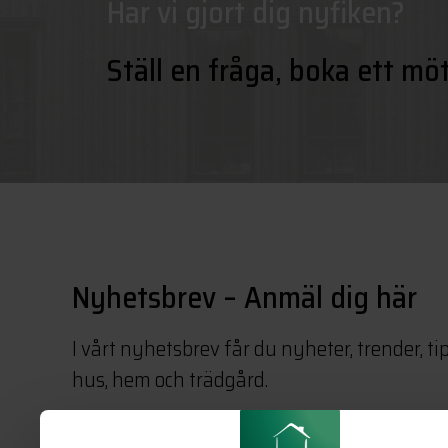
Har vi gjort dig nyfiken?
Ställ en fråga, boka ett mö
Nyhetsbrev – Anmäl dig här
I vårt nyhetsbrev får du nyheter, trender, ti
hus, hem och trädgård.