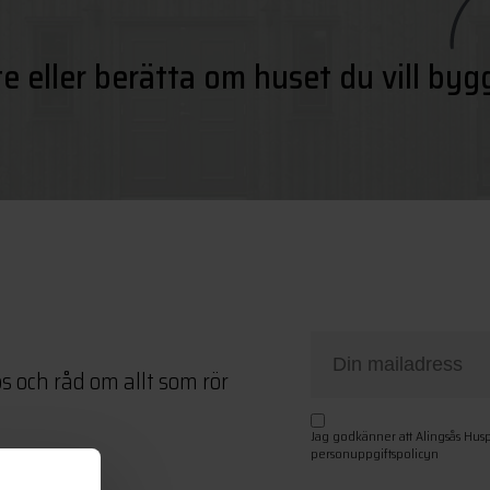
te eller berätta om huset du vill byg
ps och råd om allt som rör
Jag godkänner att Alingsås Hus
personuppgiftspolicyn