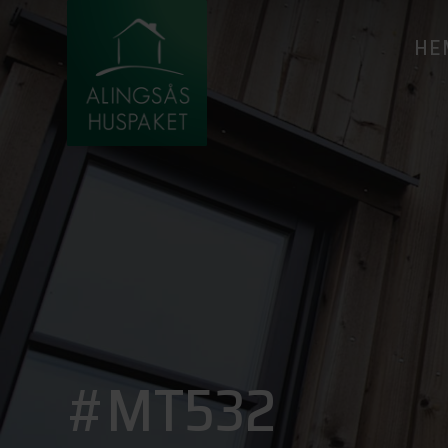
HE
#MT532