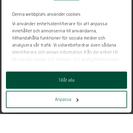
Denna webbplats använder cookies
Vi använder enhetsidentifierare för att anpassa
innehållet och annonserna till användarna,
tillhandahålla funktioner för sociala medier och
analysera vår trafik. Vi vidarebefordrar även sådana
identifierare och annan information från din enhet till
de sociala medier och annons- och analysföretag som
vi samarbetar med. Dessa kan i sin tur kombinera
informationen med annan information som du har
Tillåt alla
tillhandahållit eller som de har samlat in när du har
använt deras tjänster.
Anpassa