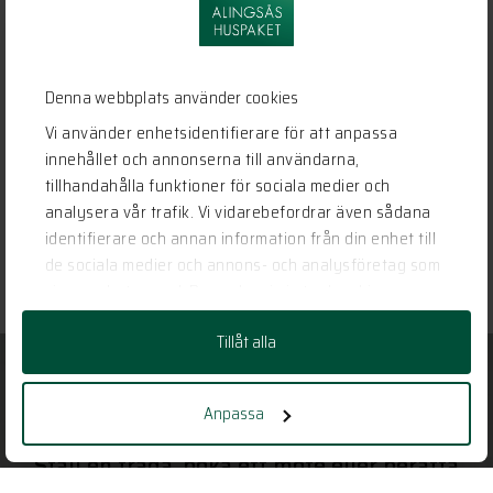
Denna webbplats använder cookies
Vi använder enhetsidentifierare för att anpassa
innehållet och annonserna till användarna,
tillhandahålla funktioner för sociala medier och
analysera vår trafik. Vi vidarebefordrar även sådana
identifierare och annan information från din enhet till
de sociala medier och annons- och analysföretag som
vi samarbetar med. Dessa kan i sin tur kombinera
informationen med annan information som du har
Tillåt alla
tillhandahållit eller som de har samlat in när du har
använt deras tjänster.
Anpassa
Har vi gjort dig nyfiken?
Ställ en fråga, boka ett möte eller berätta