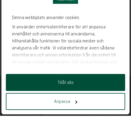
Denna webbplats använder cookies
Vi använder enhetsidentifierare för att anpassa
innehållet och annonserna till användarna,
tillhandahålla funktioner för sociala medier och
analysera vår trafik. Vi vidarebefordrar även sådana
identifierare och annan information från din enhet till
de sociala medier och annons- och analysföretag som
vi samarbetar med. Dessa kan i sin tur kombinera
informationen med annan information som du har
Tillåt alla
tillhandahållit eller som de har samlat in när du har
använt deras tjänster.
Har vi gjort dig nyfiken?
Anpassa
Ställ en fråga, boka ett möte eller berätta
om huset du vill bygga.