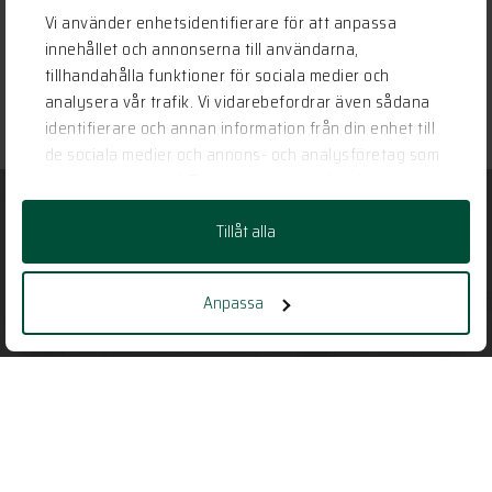
Vi använder enhetsidentifierare för att anpassa
innehållet och annonserna till användarna,
tillhandahålla funktioner för sociala medier och
analysera vår trafik. Vi vidarebefordrar även sådana
identifierare och annan information från din enhet till
de sociala medier och annons- och analysföretag som
vi samarbetar med. Dessa kan i sin tur kombinera
informationen med annan information som du har
Tillåt alla
tillhandahållit eller som de har samlat in när du har
Har vi gjort dig nyfiken?
använt deras tjänster.
Ställ en fråga, boka ett möte eller berätta
Anpassa
om huset du vill bygga.
KONTAKTA OSS HÄR
Vill du veta mer?
KONTAKTA OSS