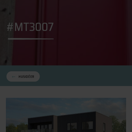
#MT3007
HUSIDÉER