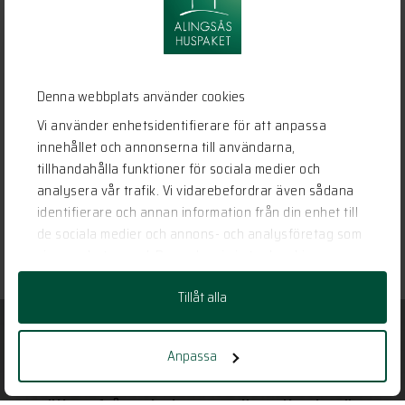
Denna webbplats använder cookies
Vi använder enhetsidentifierare för att anpassa
innehållet och annonserna till användarna,
tillhandahålla funktioner för sociala medier och
analysera vår trafik. Vi vidarebefordrar även sådana
identifierare och annan information från din enhet till
de sociala medier och annons- och analysföretag som
vi samarbetar med. Dessa kan i sin tur kombinera
informationen med annan information som du har
Tillåt alla
tillhandahållit eller som de har samlat in när du har
använt deras tjänster.
Anpassa
Har vi gjort dig nyfiken?