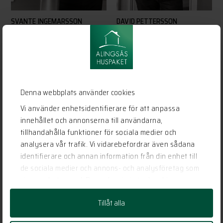
SVANTE INGEMARSSON
DAVID PETTERSSON
Försäljning
Försäljning
0322-22 95 66
0322-22 95 57
svante@alingsashuspaket.se
david@alingsashuspaket.se
Denna webbplats använder cookies
Vi använder enhetsidentifierare för att anpassa
innehållet och annonserna till användarna,
tillhandahålla funktioner för sociala medier och
analysera vår trafik. Vi vidarebefordrar även sådana
identifierare och annan information från din enhet till
de sociala medier och annons- och analysföretag som
vi samarbetar med. Dessa kan i sin tur kombinera
informationen med annan information som du har
Tillåt alla
tillhandahållit eller som de har samlat in när du har
använt deras tjänster.