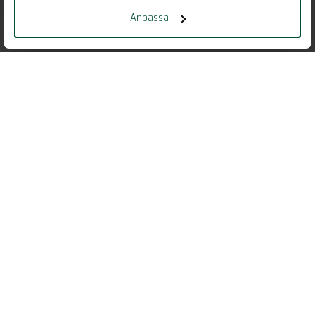
OSKAR WELIN
MATTIAS BJÖRKDAHL
Anpassa
Försäljning
Platschef/Försäljning
0322-22 95 59
0322-22 95 52
oskar@alingsashuspaket.se
mattias@alingsashuspaket.se