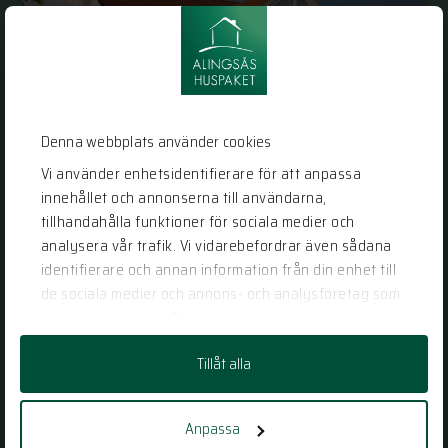
Denna webbplats använder cookies
Vi använder enhetsidentifierare för att anpassa
innehållet och annonserna till användarna,
tillhandahålla funktioner för sociala medier och
analysera vår trafik. Vi vidarebefordrar även sådana
identifierare och annan information från din enhet till
Bygga eget hus? Här är våra 5 bästa
de sociala medier och annons- och analysföretag som
tips!
vi samarbetar med. Dessa kan i sin tur kombinera
informationen med annan information som du har
2021-07-08
Tillåt alla
tillhandahållit eller som de har samlat in när du har
TIPS & RÅD
använt deras tjänster.
SEKELSKIFTESHUS
,
LÖSVIRKESHUS
,
NEW ENGLANDHUS
,
KLASSISKT HUS
,
BYGGA NYTT HUS
,
BYGGA EGET HUS
Anpassa
,
LADHUS