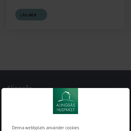
LÄS MER
Alingsås
Huspaket
Bergstena Sågen 1
441 92 Alingsås
0322-22 95 50
Denna webbplats använder cookies
info@alingsashuspaket.se