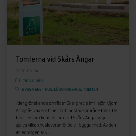
Tomterna vid Skårs Ängar
2020-06-04
TIPS & RÅD
BYGGA EGET HUS
,
LÖSVIRKESHUS
,
TOMTER
I det grönskande området Skår precis intill sjön Mjörn i
Alingsås växer ett helt nytt bostadsområde fram. De
familjer som köpt en tomt vid Skårs Ängar väljer
själva vilken husleverantör de vill bygga med. Av den
anledningen är vi...