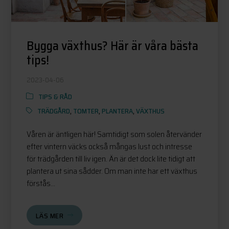
Bygga växthus? Här är våra bästa
tips!
2023-04-06
TIPS & RÅD
TRÄDGÅRD
,
TOMTER
,
PLANTERA
,
VÄXTHUS
Våren är äntligen här! Samtidigt som solen återvänder
efter vintern väcks också mångas lust och intresse
för trädgården till liv igen. Än är det dock lite tidigt att
plantera ut sina sådder. Om man inte har ett växthus
förstås...
LÄS MER