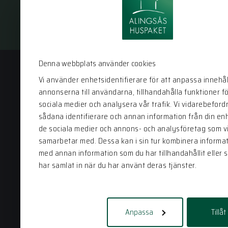
Denna webbplats använder cookies
Vi använder enhetsidentifierare för att anpassa innehål
annonserna till användarna, tillhandahålla funktioner f
Alingsås Huspaket
sociala medier och analysera vår trafik. Vi vidarebeford
sådana identifierare och annan information från din enhe
Bergstena Sågen 1
de sociala medier och annons- och analysföretag som v
441 92 Alingsås
samarbetar med. Dessa kan i sin tur kombinera informa
0322-22 95 50
med annan information som du har tillhandahållit eller 
har samlat in när du har använt deras tjänster.
info@alingsashuspaket.se
Anpassa
Tillåt