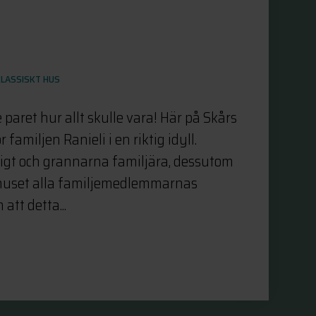
KLASSISKT HUS
e paret hur allt skulle vara! Här på Skårs
 familjen Ranieli i en riktig idyll.
igt och grannarna familjära, dessutom
 huset alla familjemedlemmarnas
att detta...