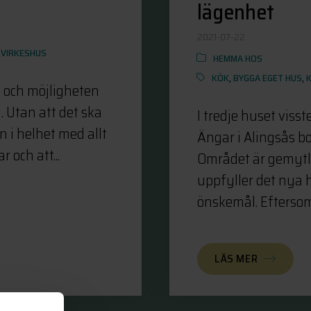
lägenhet
2021-07-22
SVIRKESHUS
HEMMA HOS
KÖK
,
BYGGA EGET HUS
,
en och möjligheten
. Utan att det ska
I tredje huset visst
en i helhet med allt
Ängar i Alingsås bor
 och att...
Området är gemytl
uppfyller det nya
önskemål. Eftersom 
LÄS MER