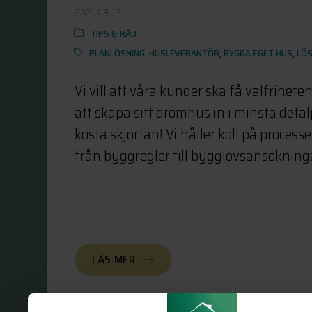
2021-08-12
TIPS & RÅD
PLANLÖSNING
,
HUSLEVERANTÖR
,
BYGGA EGET HUS
,
LÖ
Vi vill att våra kunder ska få valfrihet
att skapa sitt drömhus in i minsta detalj
kosta skjortan! Vi håller koll på process
från byggregler till bygglovsansökningar
LÄS MER