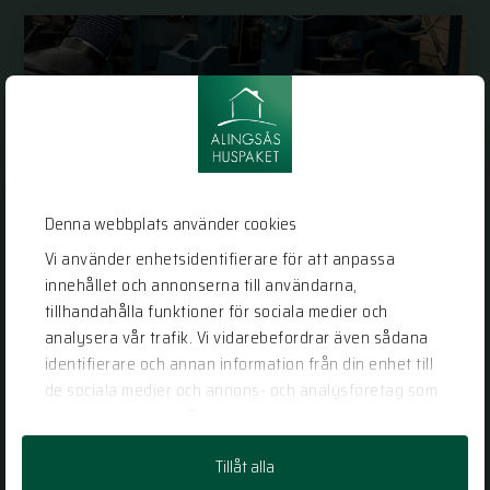
Denna webbplats använder cookies
Vi använder enhetsidentifierare för att anpassa
innehållet och annonserna till användarna,
tillhandahålla funktioner för sociala medier och
analysera vår trafik. Vi vidarebefordrar även sådana
identifierare och annan information från din enhet till
Lösvirkeshus – Ett hantverk i stor
de sociala medier och annons- och analysföretag som
skala
vi samarbetar med. Dessa kan i sin tur kombinera
informationen med annan information som du har
2020-03-18
Tillåt alla
tillhandahållit eller som de har samlat in när du har
TIPS & RÅD