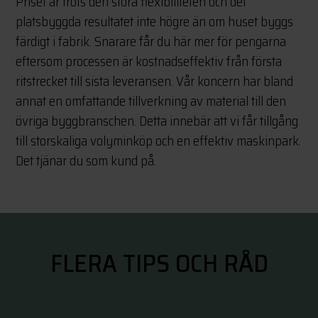
Priset är trots den stora flexibiliteten och det
platsbyggda resultatet inte högre än om huset byggs
färdigt i fabrik. Snarare får du här mer för pengarna
eftersom processen är kostnadseffektiv från första
ritstrecket till sista leveransen. Vår koncern har bland
annat en omfattande tillverkning av material till den
övriga byggbranschen. Detta innebär att vi får tillgång
till storskaliga volyminköp och en effektiv maskinpark.
Det tjänar du som kund på.
FLERA TIPS OCH RÅD