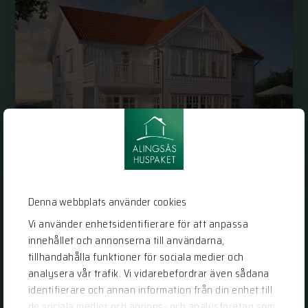
Denna webbplats använder cookies
Bygga eget hus? Här är våra 5 bästa
Vi använder enhetsidentifierare för att anpassa
tips!
innehållet och annonserna till användarna,
2021-07-08
tillhandahålla funktioner för sociala medier och
analysera vår trafik. Vi vidarebefordrar även sådana
TIPS & RÅD
identifierare och annan information från din enhet till
SEKELSKIFTESHUS
,
LÖSVIRKESHUS
,
NEW ENGLANDHUS
de sociala medier och annons- och analysföretag som
,
KLASSISKT HUS
,
BYGGA NYTT HUS
,
BYGGA EGET HUS