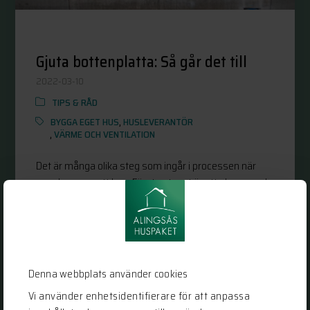
Gjuta bottenplatta: Så går det till
2022-03-10
TIPS & RÅD
BYGGA EGET HUS
,
HUSLEVERANTÖR
,
VÄRME OCH VENTILATION
Det är många olika steg som ingår i processen när
man bygger nytt hus. Första steget är att planera och
förbereda tomten för en gjuten bottenplatta. Men hur
går den processen egentligen till? I denna artikel går vi
igenom...
Denna webbplats använder cookies
LÄS MER
Vi använder enhetsidentifierare för att anpassa