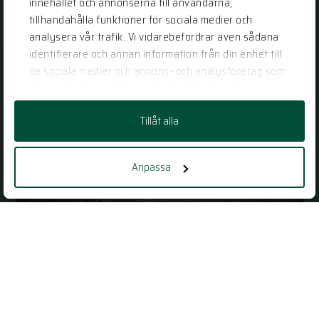
innehållet och annonserna till användarna,
tillhandahålla funktioner för sociala medier och
analysera vår trafik. Vi vidarebefordrar även sådana
identifierare och annan information från din enhet till
de sociala medier och annons- och analysföretag som
vi samarbetar med. Dessa kan i sin tur kombinera
informationen med annan information som du har
Tillåt alla
tillhandahållit eller som de har samlat in när du har
använt deras tjänster.
Anpassa
Bygga eget hus? Här är våra 5 bästa
tips!
2021-07-08