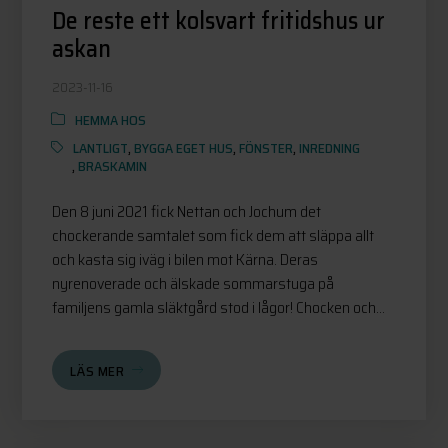
De reste ett kolsvart fritidshus ur
askan
2023-11-16
HEMMA HOS
LANTLIGT
,
BYGGA EGET HUS
,
FÖNSTER
,
INREDNING
,
BRASKAMIN
Den 8 juni 2021 fick Nettan och Jochum det
chockerande samtalet som fick dem att släppa allt
och kasta sig iväg i bilen mot Kärna. Deras
nyrenoverade och älskade sommarstuga på
familjens gamla släktgård stod i lågor! Chocken och...
LÄS MER