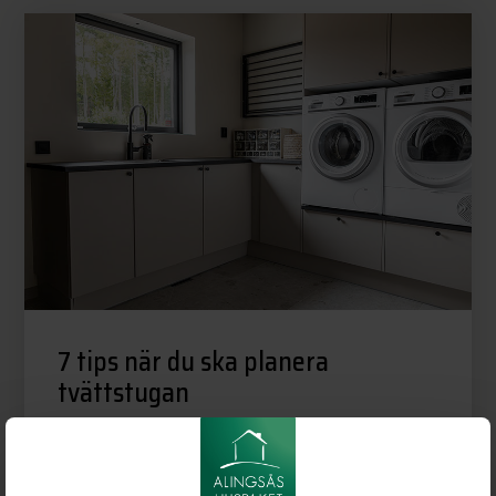
7 tips när du ska planera
tvättstugan
2023-10-19
TIPS & RÅD