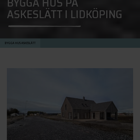
BYGGA HUS PÅ
ASKESLÄTT I LIDKÖPING
BYGGA HUS ASKESLÄTT