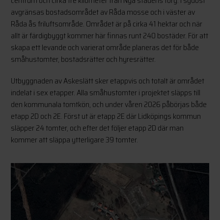
centrum och cirka tre kilometer från Nya stadens torg. I sydost
avgränsas bostadsområdet av Råda mosse och i väster av
Råda ås friluftsområde. Området är på cirka 41 hektar och när
allt är färdigbyggt kommer här finnas runt 240 bostäder. För att
skapa ett levande och varierat område planeras det för både
småhustomter, bostadsrätter och hyresrätter.
Utbyggnaden av Askeslätt sker etappvis och totalt är området
indelat i sex etapper. Alla småhustomter i projektet släpps till
den kommunala tomtkön, och under våren 2026 påbörjas både
etapp 2D och 2E. Först ut är etapp 2E där Lidköpings kommun
släpper 24 tomter, och efter det följer etapp 2D där man
kommer att släppa ytterligare 39 tomter.