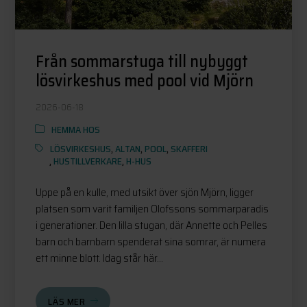
Från sommarstuga till nybyggt
lösvirkeshus med pool vid Mjörn
2026-06-18
HEMMA HOS
LÖSVIRKESHUS
,
ALTAN
,
POOL
,
SKAFFERI
,
HUSTILLVERKARE
,
H-HUS
Uppe på en kulle, med utsikt över sjön Mjörn, ligger
platsen som varit familjen Olofssons sommarparadis
i generationer. Den lilla stugan, där Annette och Pelles
barn och barnbarn spenderat sina somrar, är numera
ett minne blott. Idag står här...
LÄS MER