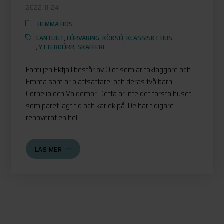
2022-11-24
HEMMA HOS
LANTLIGT
,
FÖRVARING
,
KÖKSÖ
,
KLASSISKT HUS
,
YTTERDÖRR
,
SKAFFERI
Familjen Ekfjäll består av Olof som är takläggare och
Emma som är plattsättare, och deras två barn
Cornelia och Valdemar. Detta är inte det första huset
som paret lagt tid och kärlek på. De har tidigare
renoverat en hel...
LÄS MER