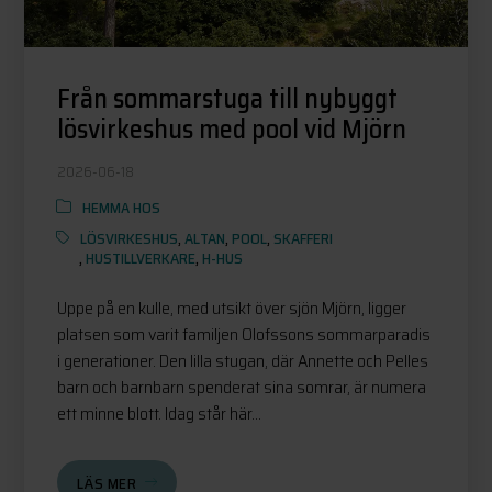
Från sommarstuga till nybyggt
lösvirkeshus med pool vid Mjörn
2026-06-18
HEMMA HOS
LÖSVIRKESHUS
,
ALTAN
,
POOL
,
SKAFFERI
,
HUSTILLVERKARE
,
H-HUS
Uppe på en kulle, med utsikt över sjön Mjörn, ligger
platsen som varit familjen Olofssons sommarparadis
i generationer. Den lilla stugan, där Annette och Pelles
barn och barnbarn spenderat sina somrar, är numera
ett minne blott. Idag står här...
LÄS MER