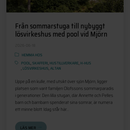
Från sommarstuga till nybyggt
lösvirkeshus med pool vid Mjörn
2026-06-18
HEMMA HOS
POOL
,
SKAFFERI
,
HUSTILLVERKARE
,
H-HUS
,
LÖSVIRKESHUS
,
ALTAN
Uppe på en kulle, med utsikt över sjön Mjörn, ligger
platsen som varit familjen Olofssons sommarparadis
i generationer. Den lilla stugan, där Annette och Pelles
barn och barnbarn spenderat sina somrar, är numera
ett minne blott. Idag står här...
LÄS MER