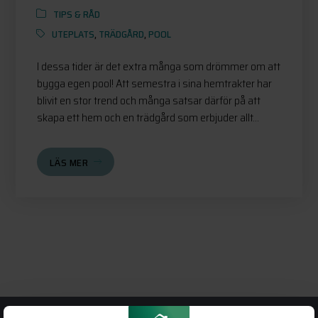
TIPS & RÅD
UTEPLATS
,
TRÄDGÅRD
,
POOL
I dessa tider är det extra många som drömmer om att
bygga egen pool! Att semestra i sina hemtrakter har
blivit en stor trend och många satsar därför på att
skapa ett hem och en trädgård som erbjuder allt...
LÄS MER