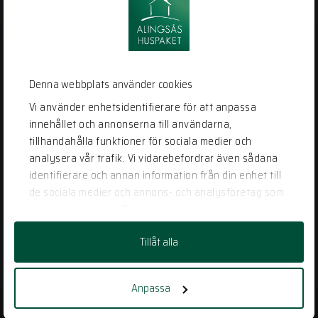
Alingsås
Huspaket
Bergstena Sågen 1
441 92 Alingsås
Denna webbplats använder cookies
0322-22 95 50
Vi använder enhetsidentifierare för att anpassa
info@alingsashuspaket.se
innehållet och annonserna till användarna,
tillhandahålla funktioner för sociala medier och
analysera vår trafik. Vi vidarebefordrar även sådana
LÄNKAR
identifierare och annan information från din enhet till
Husidéer
de sociala medier och annons- och analysföretag som
Vår process
vi samarbetar med. Dessa kan i sin tur kombinera
informationen med annan information som du har
Vanliga frågor
Tillåt alla
tillhandahållit eller som de har samlat in när du har
Kontakt
använt deras tjänster.
Anpassa
PERSONUPPGIFTSPOLICY