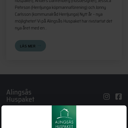
huspaket), Anders Dahrenberg (husdesigner), Jessica
Pehrson (Herrljunga köpmannaförening) och Jonny
Carlsson (kommunalråd Herrljunga) Nytt år – nya
möjligheter! Vi på Alingsås Huspaket har rivstartat det
nya året med en...
LÄS MER
Alingsås
Huspaket
Bergstena Sågen 1
441 92 Alingsås
0322-22 95 50