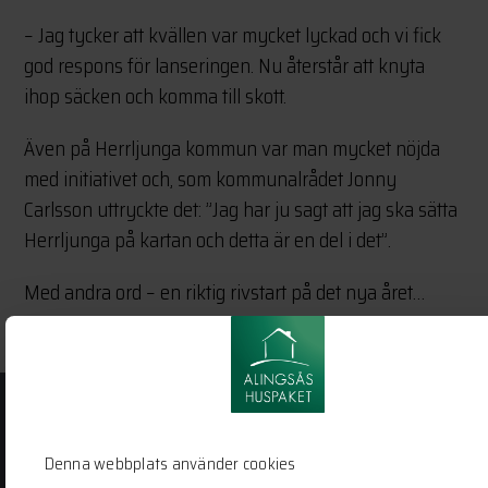
– Jag tycker att kvällen var mycket lyckad och vi fick
god respons för lanseringen. Nu återstår att knyta
ihop säcken och komma till skott.
Även på Herrljunga kommun var man mycket nöjda
med initiativet och, som kommunalrådet Jonny
Carlsson uttryckte det: ”Jag har ju sagt att jag ska sätta
Herrljunga på kartan och detta är en del i det”.
Med andra ord – en riktig rivstart på det nya året…
Alingsås
Huspaket
Denna webbplats använder cookies