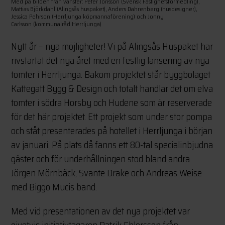
Med på bilden från vänster: Peter Jonsson (Svensk Fastighetsförmedling),
Mattias Björkdahl (Alingsås huspaket), Anders Dahrenberg (husdesigner),
Jessica Pehrson (Herrljunga köpmannaförening) och Jonny
Carlsson (kommunalråd Herrljunga)
Nytt år – nya möjligheter! Vi på Alingsås Huspaket har
rivstartat det nya året med en festlig lansering av nya
tomter i Herrljunga. Bakom projektet står byggbolaget
Kattegatt Bygg & Design och totalt handlar det om elva
tomter i södra Horsby och Hudene som är reserverade
för det här projektet. Ett projekt som under stor pompa
och ståt presenterades på hotellet i Herrljunga i början
av januari. På plats då fanns ett 80-tal specialinbjudna
gäster och för underhållningen stod bland andra
Jörgen Mörnbäck, Svante Drake och Andreas Weise
med Biggo Mucis band.
Med vid presentationen av det nya projektet var
givetvis initiativtagaren Patrik Ehlersson från