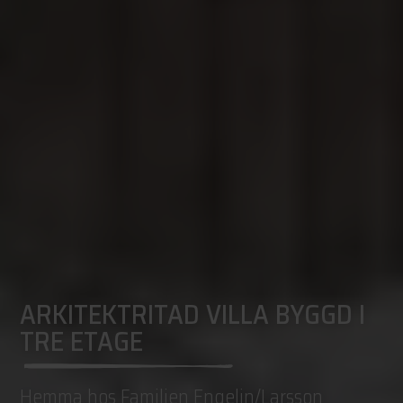
ARKITEKTRITAD VILLA BYGGD I
TRE ETAGE
Hemma hos Familjen Engelin/Larsson