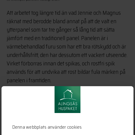
Att arbetet tog längre tid än vad Jennie och Magnus
räknat med berodde bland annat på att de valt en
ytterpanel som tar tre gånger så lång tid att sätta
jämfört med en traditionell panel. Panelen är i
värmebehandlad furu som har ett bra rötskydd och är
underhållsfritt, den har dessutom ett vackert utseende.
Virket förborras innan det spikas, och rostfri spik
används för att undvika att rost bildar fula märken på
panelen i framtiden.
Denna webbplats använder cookies