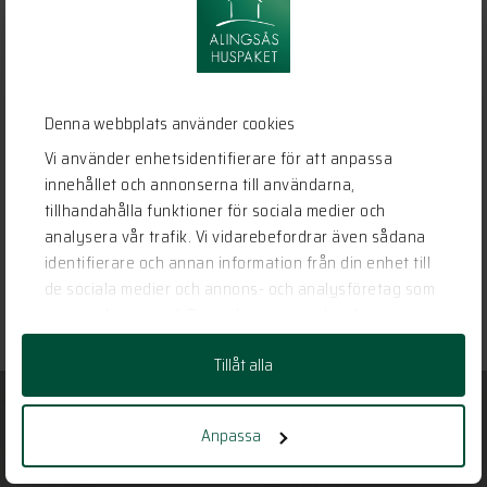
Denna webbplats använder cookies
Vi använder enhetsidentifierare för att anpassa
innehållet och annonserna till användarna,
tillhandahålla funktioner för sociala medier och
analysera vår trafik. Vi vidarebefordrar även sådana
Se vårt Hemma hos – reportage här!
identifierare och annan information från din enhet till
de sociala medier och annons- och analysföretag som
LÄS MER
vi samarbetar med. Dessa kan i sin tur kombinera
informationen med annan information som du har
Tillåt alla
tillhandahållit eller som de har samlat in när du har
använt deras tjänster.
Anpassa
Har vi gjort dig nyfiken?