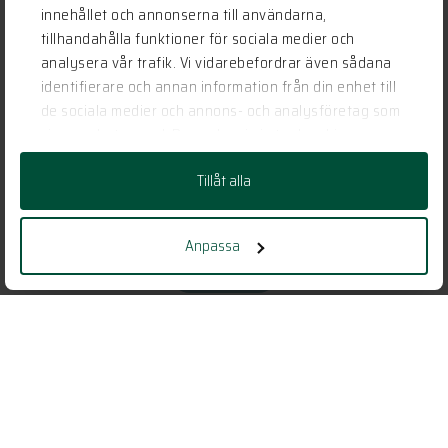
innehållet och annonserna till användarna,
tillhandahålla funktioner för sociala medier och
analysera vår trafik. Vi vidarebefordrar även sådana
identifierare och annan information från din enhet till
de sociala medier och annons- och analysföretag som
vi samarbetar med. Dessa kan i sin tur kombinera
informationen med annan information som du har
Tillåt alla
tillhandahållit eller som de har samlat in när du har
använt deras tjänster.
Se vårt Hemma hos – reportage här!
Anpassa
LÄS MER
Vill du veta mer?
KONTAKTA OSS
Har vi gjort dig nyfiken?