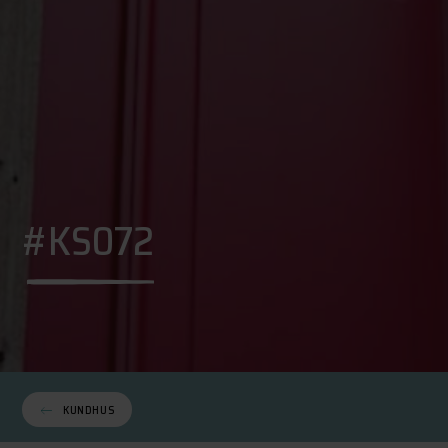
#KS072
KUNDHUS